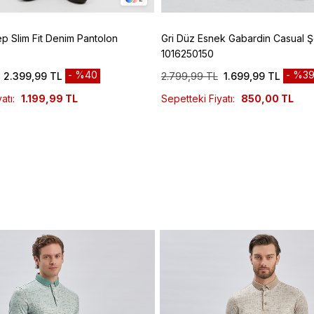
ep Slim Fit Denim Pantolon
Gri Düz Esnek Gabardin Casual Ş
1016250150
%40
%3
2.399,99 TL
2.799,99 TL
1.699,99 TL
atı:
1.199,99 TL
Sepetteki Fiyatı:
850,00 TL