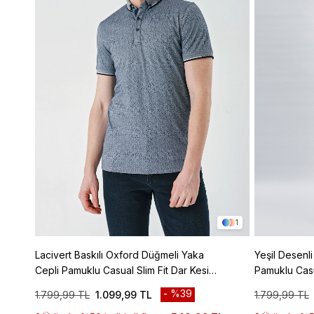
1
Lacivert Baskılı Oxford Düğmeli Yaka
Yeşil Desenl
Cepli Pamuklu Casual Slim Fit Dar Kesim
Pamuklu Casu
Tişört 1011240177
1011240160
%39
1.799,99 TL
1.099,99 TL
1.799,99 TL