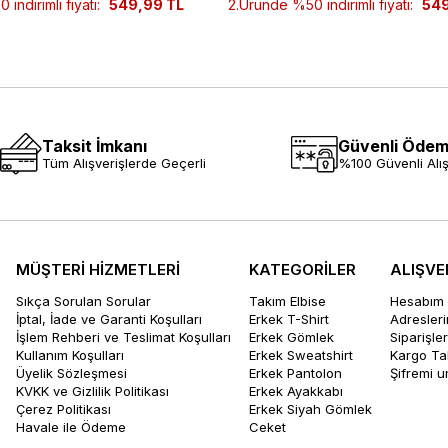
indirimli fiyatı:
549,99 TL
2.Üründe %50 indirimli fiyatı:
549
Taksit İmkanı
Güvenli Öde
Tüm Alışverişlerde Geçerli
%100 Güvenli Alış
MÜŞTERİ HİZMETLERİ
KATEGORİLER
ALIŞVE
Sıkça Sorulan Sorular
Takım Elbise
Hesabım
İptal, İade ve Garanti Koşulları
Erkek T-Shirt
Adresler
İşlem Rehberi ve Teslimat Koşulları
Erkek Gömlek
Siparişle
Kullanım Koşulları
Erkek Sweatshirt
Kargo Ta
Üyelik Sözleşmesi
Erkek Pantolon
Şifremi 
KVKK ve Gizlilik Politikası
Erkek Ayakkabı
Çerez Politikası
Erkek Siyah Gömlek
Havale ile Ödeme
Ceket