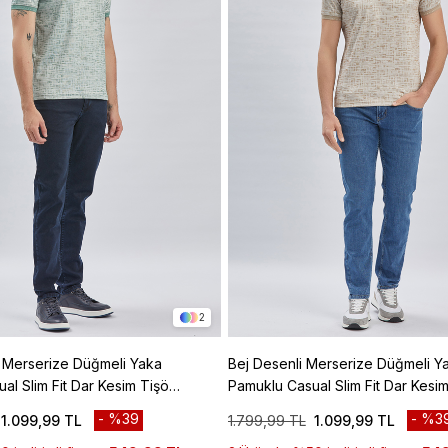
2
i Merserize Düğmeli Yaka
Bej Desenli Merserize Düğmeli Y
al Slim Fit Dar Kesim Tişört
Pamuklu Casual Slim Fit Dar Kesim
1011240160
%39
%3
1.099,99 TL
1.799,99 TL
1.099,99 TL