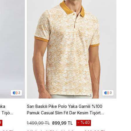
2
3
aka
Sarı Baskılı Pike Polo Yaka Garnili %100
Mavi B
 Tişört
Pamuk Casual Slim Fit Dar Kesim Tişört
Pamuk 
1011240157
10112
9
%40
1.499,99 TL
899,99 TL
1.499,