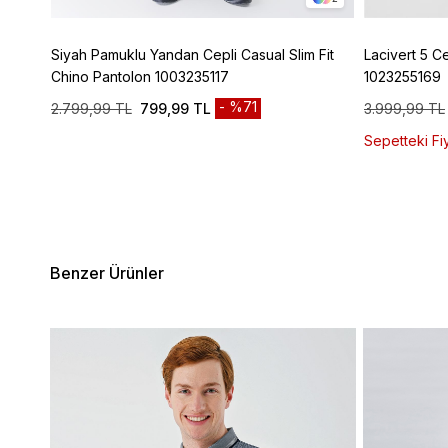
lassic
Siyah Pamuklu Yandan Cepli Casual Slim Fit
Lacivert 5 C
Chino Pantolon 1003235117
1023255169
%71
2.799,99 TL
799,99 TL
3.999,99 TL
Sepetteki Fiy
Benzer Ürünler