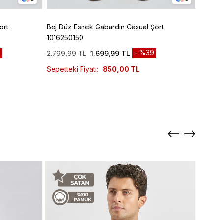
ort
Bej Düz Esnek Gabardin Casual Şort
Lacive
1016250150
Panto
9
%39
2.799,99 TL
1.699,99 TL
3.299
Sepetteki Fiyatı:
850,00 TL
Sepett