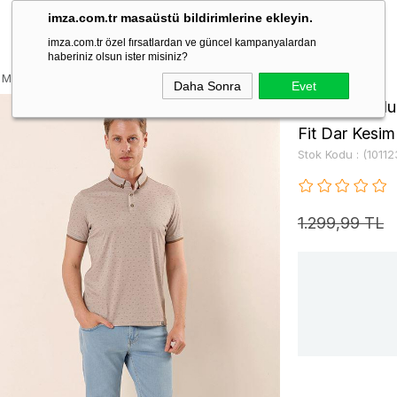
imza.com.tr masaüstü bildirimlerine ekleyin.
imza.com.tr özel fırsatlardan ve güncel kampanyalardan
haberiniz olsun ister misiniz?
lı MerserizePamuklu Casual Slim Fit Dar Kesim T-Shirt 1011230152
Daha Sonra
Evet
Bej Kısa Koll
Fit Dar Kesim
Stok Kodu
(10112
1.299,99 TL