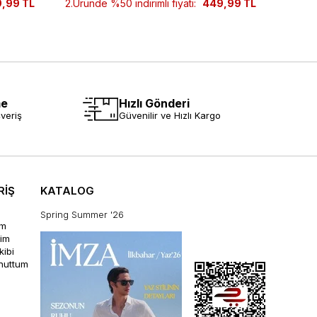
,99 TL
2.Üründe %50 indirimli fiyatı:
449,99 TL
2.Ürün
me
Hızlı Gönderi
veriş
Güvenilir ve Hızlı Kargo
RİŞ
KATALOG
Spring Summer '26
im
rim
kibi
unuttum