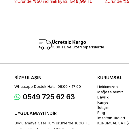
2.Üründe %50 indirimli fiyatı:
549,99 TL
2.Üründe %50 
Ücretsiz Kargo
1500 TL ve Üzeri Siparişlerde
BİZE ULAŞIN
KURUMSAL
Whatsapp Destek Hattı: 09:00 - 17:00
Hakkımızda
Mağazalarımız
0549 725 62 63
Bayilik
Kariyer
İletişim
Blog
UYGULAMAYI İNDİR
İmza'nın İlkeleri
Uygulamaya Özel Tüm ürünlerde 1000 TL
KURUMSAL SATIŞ