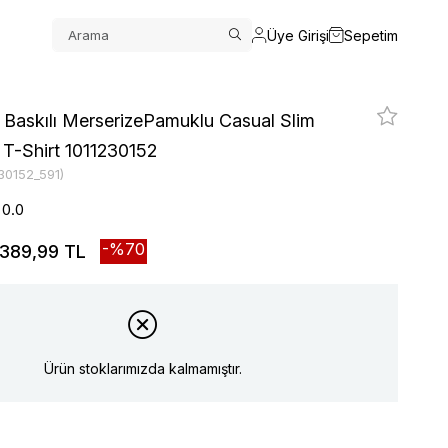
Üye Girişi
Sepetim
u Baskılı MerserizePamuklu Casual Slim
 T-Shirt 1011230152
30152_591)
0.0
70
389,99 TL
Ürün stoklarımızda kalmamıştır.