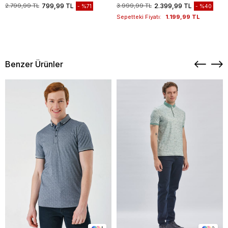
1003235117
2.799,99 TL
799,99 TL
3.999,99 TL
2.399,99 TL
%71
%40
Sepetteki Fiyatı:
1.199,99 TL
Benzer Ürünler