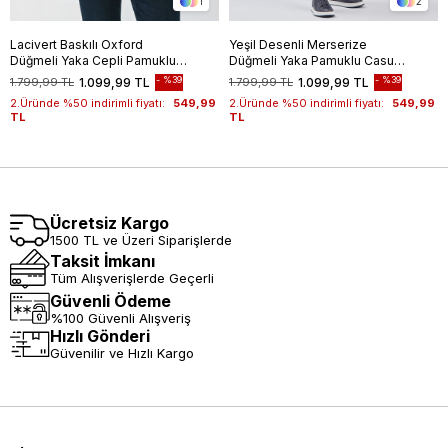
1
2
Lacivert Baskılı Oxford
Yeşil Desenli Merserize
Düğmeli Yaka Cepli Pamuklu
Düğmeli Yaka Pamuklu Casual
Casual Slim Fit Dar Kesim
Slim Fit Dar Kesim Tişört
%39
%39
1.799,99 TL
1.099,99 TL
1.799,99 TL
1.099,99 TL
Tişört 1011240177
1011240160
2.Üründe %50 indirimli fiyatı:
549,99
2.Üründe %50 indirimli fiyatı:
549,99
TL
TL
Ücretsiz Kargo
1500 TL ve Üzeri Siparişlerde
Taksit İmkanı
Tüm Alışverişlerde Geçerli
Güvenli Ödeme
%100 Güvenli Alışveriş
Hızlı Gönderi
Güvenilir ve Hızlı Kargo