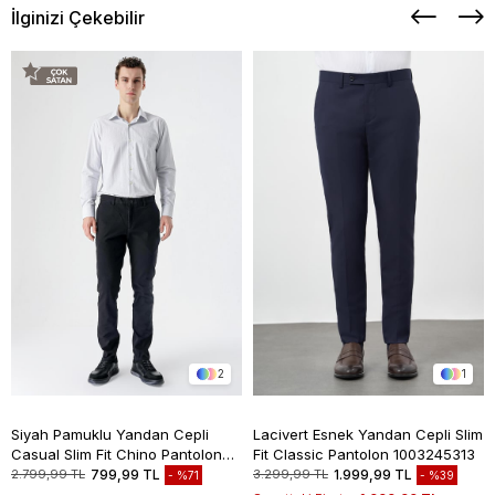
İlginizi Çekebilir
2
1
Siyah Pamuklu Yandan Cepli
Lacivert Esnek Yandan Cepli Slim
Casual Slim Fit Chino Pantolon
Fit Classic Pantolon 1003245313
1003235117
2.799,99 TL
799,99 TL
3.299,99 TL
1.999,99 TL
%71
%39