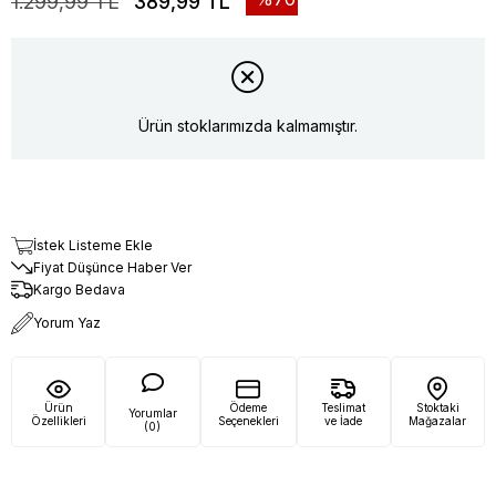
1.299,99 TL
389,99 TL
Ürün stoklarımızda kalmamıştır.
İstek Listeme Ekle
Fiyat Düşünce Haber Ver
Kargo Bedava
Yorum Yaz
Ürün
Ödeme
Teslimat
Stoktaki
Yorumlar
Özellikleri
Seçenekleri
ve İade
Mağazalar
(0)