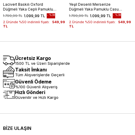
Lacivert Baskılı Oxford
Yeşil Desenli Merserize
Düğmeli Yaka Cepli Pamuklu
Düğmeli Yaka Pamuklu Casual
Casual Slim Fit Dar Kesim
Slim Fit Dar Kesim Tişört
%39
%39
1.799,99 TL
1.099,99 TL
1.799,99 TL
1.099,99 TL
Tişört 1011240177
1011240160
2.Üründe %50 indirimli fiyatı:
549,99
2.Üründe %50 indirimli fiyatı:
549,99
TL
TL
Ücretsiz Kargo
1500 TL ve Üzeri Siparişlerde
Taksit İmkanı
Tüm Alışverişlerde Geçerli
Güvenli Ödeme
%100 Güvenli Alışveriş
Hızlı Gönderi
Güvenilir ve Hızlı Kargo
BİZE ULAŞIN