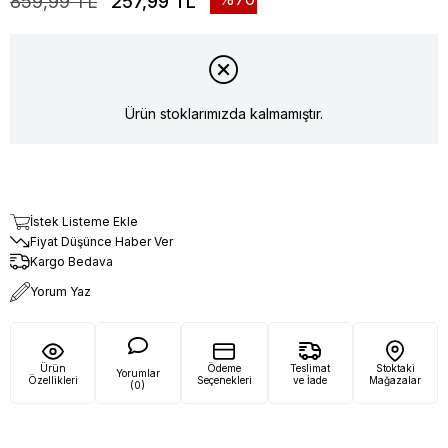
859,99 TL
257,99 TL
Ürün stoklarımızda kalmamıştır.
İstek Listeme Ekle
Fiyat Düşünce Haber Ver
Kargo Bedava
Yorum Yaz
Ürün
Ödeme
Teslimat
Stoktaki
Yorumlar
Özellikleri
Seçenekleri
ve İade
Mağazalar
(0)