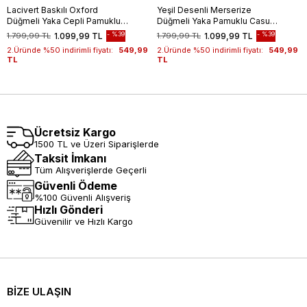
Lacivert Baskılı Oxford
Yeşil Desenli Merserize
Düğmeli Yaka Cepli Pamuklu
Düğmeli Yaka Pamuklu Casual
Casual Slim Fit Dar Kesim
Slim Fit Dar Kesim Tişört
%39
%39
1.799,99 TL
1.099,99 TL
1.799,99 TL
1.099,99 TL
Tişört 1011240177
1011240160
2.Üründe %50 indirimli fiyatı:
549,99
2.Üründe %50 indirimli fiyatı:
549,99
TL
TL
Ücretsiz Kargo
1500 TL ve Üzeri Siparişlerde
Taksit İmkanı
Tüm Alışverişlerde Geçerli
Güvenli Ödeme
%100 Güvenli Alışveriş
Hızlı Gönderi
Güvenilir ve Hızlı Kargo
BİZE ULAŞIN