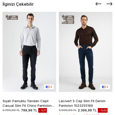
İlginizi Çekebilir
2
2
Siyah Pamuklu Yandan Cepli
Lacivert 5 Cep Slim Fit Denim
Casual Slim Fit Chino Pantolon
Pantolon 1023255169
1003235117
2.799,99 TL
799,99 TL
3.999,99 TL
2.399,99 TL
%71
%40