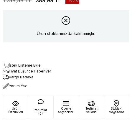
1.299,99 TL
389,99 TL
Ürün stoklarımızda kalmamıştır.
İstek Listeme Ekle
Fiyat Düşünce Haber Ver
Kargo Bedava
Yorum Yaz
Ürün
Ödeme
Teslimat
Stoktaki
Yorumlar
Özellikleri
Seçenekleri
ve İade
Mağazalar
(0)