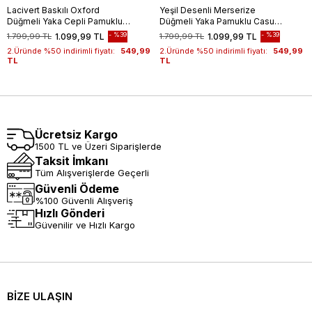
Lacivert Baskılı Oxford
Yeşil Desenli Merserize
Düğmeli Yaka Cepli Pamuklu
Düğmeli Yaka Pamuklu Casual
Casual Slim Fit Dar Kesim
Slim Fit Dar Kesim Tişört
%39
%39
1.799,99 TL
1.099,99 TL
1.799,99 TL
1.099,99 TL
Tişört 1011240177
1011240160
2.Üründe %50 indirimli fiyatı:
549,99
2.Üründe %50 indirimli fiyatı:
549,99
TL
TL
Ücretsiz Kargo
1500 TL ve Üzeri Siparişlerde
Taksit İmkanı
Tüm Alışverişlerde Geçerli
Güvenli Ödeme
%100 Güvenli Alışveriş
Hızlı Gönderi
Güvenilir ve Hızlı Kargo
BİZE ULAŞIN