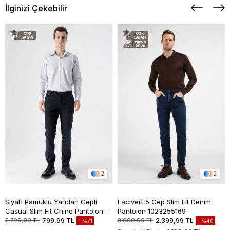
İlginizi Çekebilir
2
2
Siyah Pamuklu Yandan Cepli
Lacivert 5 Cep Slim Fit Denim
Casual Slim Fit Chino Pantolon
Pantolon 1023255169
1003235117
2.799,99 TL
799,99 TL
3.999,99 TL
2.399,99 TL
%71
%40