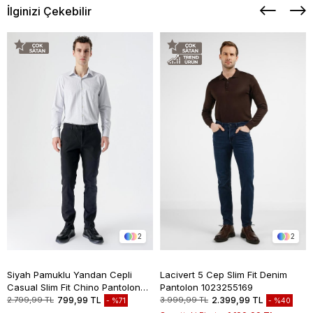
İlginizi Çekebilir
2
2
Siyah Pamuklu Yandan Cepli
Lacivert 5 Cep Slim Fit Denim
Casual Slim Fit Chino Pantolon
Pantolon 1023255169
1003235117
2.799,99 TL
799,99 TL
3.999,99 TL
2.399,99 TL
%71
%40