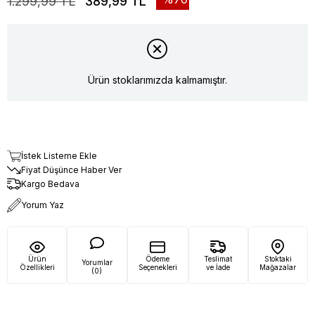
1.299,99 TL
389,99 TL
Ürün stoklarımızda kalmamıştır.
İstek Listeme Ekle
Fiyat Düşünce Haber Ver
Kargo Bedava
Yorum Yaz
Ürün
Ödeme
Teslimat
Stoktaki
Yorumlar
Özellikleri
Seçenekleri
ve İade
Mağazalar
(0)