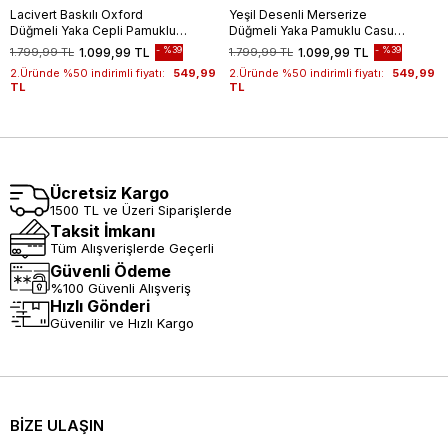
Lacivert Baskılı Oxford
Yeşil Desenli Merserize
Düğmeli Yaka Cepli Pamuklu
Düğmeli Yaka Pamuklu Casual
Casual Slim Fit Dar Kesim
Slim Fit Dar Kesim Tişört
%39
%39
1.799,99 TL
1.099,99 TL
1.799,99 TL
1.099,99 TL
Tişört 1011240177
1011240160
2.Üründe %50 indirimli fiyatı:
549,99
2.Üründe %50 indirimli fiyatı:
549,99
TL
TL
Ücretsiz Kargo
1500 TL ve Üzeri Siparişlerde
Taksit İmkanı
Tüm Alışverişlerde Geçerli
Güvenli Ödeme
%100 Güvenli Alışveriş
Hızlı Gönderi
Güvenilir ve Hızlı Kargo
BİZE ULAŞIN