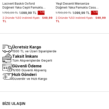
Lacivert Baskılı Oxford
Yeşil Desenli Merserize
Düğmeli Yaka Cepli Pamuklu
Düğmeli Yaka Pamuklu Casual
Casual Slim Fit Dar Kesim
Slim Fit Dar Kesim Tişört
%39
%39
1.799,99 TL
1.099,99 TL
1.799,99 TL
1.099,99 TL
Tişört 1011240177
1011240160
2.Üründe %50 indirimli fiyatı:
549,99
2.Üründe %50 indirimli fiyatı:
549,99
TL
TL
Ücretsiz Kargo
1500 TL ve Üzeri Siparişlerde
Taksit İmkanı
Tüm Alışverişlerde Geçerli
Güvenli Ödeme
%100 Güvenli Alışveriş
Hızlı Gönderi
Güvenilir ve Hızlı Kargo
BİZE ULAŞIN