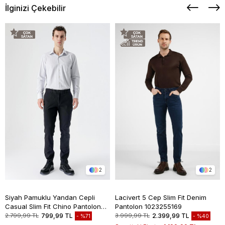
İlginizi Çekebilir
2
2
Siyah Pamuklu Yandan Cepli
Lacivert 5 Cep Slim Fit Denim
Casual Slim Fit Chino Pantolon
Pantolon 1023255169
1003235117
2.799,99 TL
799,99 TL
3.999,99 TL
2.399,99 TL
%71
%40