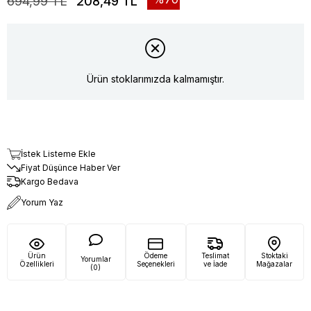
694,99 TL
208,49 TL
Ürün stoklarımızda kalmamıştır.
İstek Listeme Ekle
Fiyat Düşünce Haber Ver
Kargo Bedava
Yorum Yaz
Ürün
Ödeme
Teslimat
Stoktaki
Yorumlar
Özellikleri
Seçenekleri
ve İade
Mağazalar
(0)