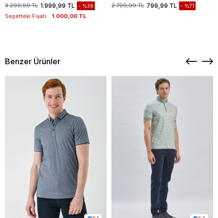
1003235117
3.299,99 TL
1.999,99 TL
2.799,99 TL
799,99 TL
%39
%71
Sepetteki Fiyatı:
1.000,00 TL
Benzer Ürünler