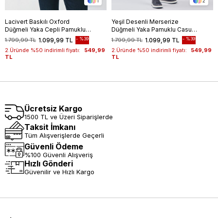
1
2
Lacivert Baskılı Oxford
Yeşil Desenli Merserize
Düğmeli Yaka Cepli Pamuklu
Düğmeli Yaka Pamuklu Casual
Casual Slim Fit Dar Kesim
Slim Fit Dar Kesim Tişört
%39
%39
1.799,99 TL
1.099,99 TL
1.799,99 TL
1.099,99 TL
Tişört 1011240177
1011240160
2.Üründe %50 indirimli fiyatı:
549,99
2.Üründe %50 indirimli fiyatı:
549,99
TL
TL
Ücretsiz Kargo
1500 TL ve Üzeri Siparişlerde
Taksit İmkanı
Tüm Alışverişlerde Geçerli
Güvenli Ödeme
%100 Güvenli Alışveriş
Hızlı Gönderi
Güvenilir ve Hızlı Kargo