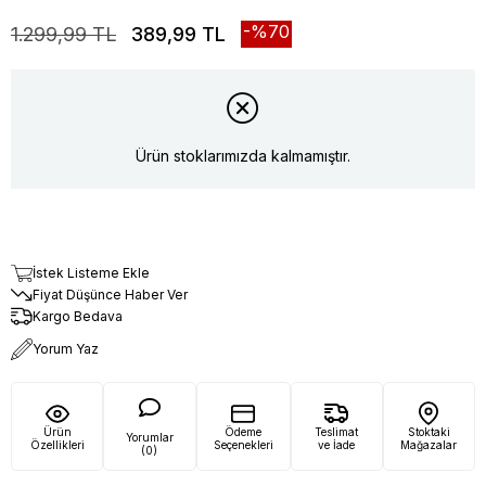
70
1.299,99 TL
389,99 TL
Ürün stoklarımızda kalmamıştır.
İstek Listeme Ekle
Fiyat Düşünce Haber Ver
Kargo Bedava
Yorum Yaz
Ürün
Ödeme
Teslimat
Stoktaki
Yorumlar
Özellikleri
Seçenekleri
ve İade
Mağazalar
(0)