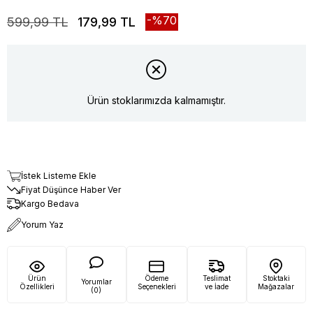
70
599,99 TL
179,99 TL
Ürün stoklarımızda kalmamıştır.
İstek Listeme Ekle
Fiyat Düşünce Haber Ver
Kargo Bedava
Yorum Yaz
Ürün
Ödeme
Teslimat
Stoktaki
Yorumlar
Özellikleri
Seçenekleri
ve İade
Mağazalar
(0)