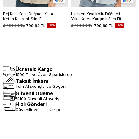
3
3
Bej Kısa Kollu Düğmeli Yaka
Lacivert Kısa Kollu Düğmeli
Keten Karışımlı Slim Fit
Yaka Keten Karışımlı Slim Fit
Gömlek 1004240242
Gömlek 1004240242
%68
%68
2.499,99 TL
799,99 TL
2.499,99 TL
799,99 TL
Ücretsiz Kargo
1500 TL ve Üzeri Siparişlerde
Taksit İmkanı
Tüm Alışverişlerde Geçerli
Güvenli Ödeme
%100 Güvenli Alışveriş
Hızlı Gönderi
Güvenilir ve Hızlı Kargo