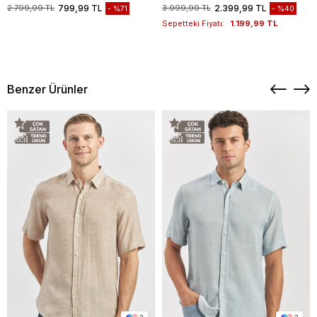
1003235117
2.799,99 TL
799,99 TL
3.999,99 TL
2.399,99 TL
%71
%40
Sepetteki Fiyatı:
1.199,99 TL
Benzer Ürünler