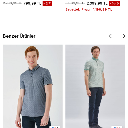
1003235117
2.799,99 TL
799,99 TL
3.999,99 TL
2.399,99 TL
%71
%40
Sepetteki Fiyatı:
1.199,99 TL
Benzer Ürünler