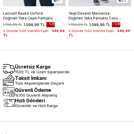
1
2
Lacivert Baskılı Oxford
Yeşil Desenli Merserize
Düğmeli Yaka Cepli Pamuklu
Düğmeli Yaka Pamuklu Casual
Casual Slim Fit Dar Kesim
Slim Fit Dar Kesim Tişört
%39
%39
1.799,99 TL
1.099,99 TL
1.799,99 TL
1.099,99 TL
Tişört 1011240177
1011240160
2.Üründe %50 indirimli fiyatı:
549,99
2.Üründe %50 indirimli fiyatı:
549,99
TL
TL
Ücretsiz Kargo
1500 TL ve Üzeri Siparişlerde
Taksit İmkanı
Tüm Alışverişlerde Geçerli
Güvenli Ödeme
%100 Güvenli Alışveriş
Hızlı Gönderi
Güvenilir ve Hızlı Kargo