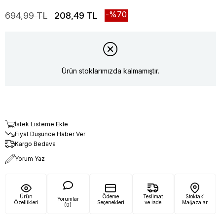
70
694,99 TL
208,49 TL
Ürün stoklarımızda kalmamıştır.
İstek Listeme Ekle
Fiyat Düşünce Haber Ver
Kargo Bedava
Yorum Yaz
Ürün
Ödeme
Teslimat
Stoktaki
Yorumlar
Özellikleri
Seçenekleri
ve İade
Mağazalar
(0)