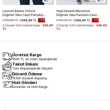
1
2
Lacivert Baskılı Oxford
Yeşil Desenli Merserize
Düğmeli Yaka Cepli Pamuklu
Düğmeli Yaka Pamuklu Casual
Casual Slim Fit Dar Kesim
Slim Fit Dar Kesim Tişört
%39
%39
1.799,99 TL
1.099,99 TL
1.799,99 TL
1.099,99 TL
Tişört 1011240177
1011240160
2.Üründe %50 indirimli fiyatı:
549,99
2.Üründe %50 indirimli fiyatı:
549,99
TL
TL
Ücretsiz Kargo
1500 TL ve Üzeri Siparişlerde
Taksit İmkanı
Tüm Alışverişlerde Geçerli
Güvenli Ödeme
%100 Güvenli Alışveriş
Hızlı Gönderi
Güvenilir ve Hızlı Kargo