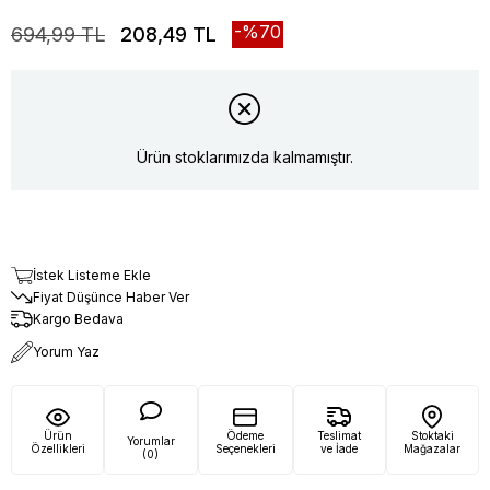
70
694,99 TL
208,49 TL
Ürün stoklarımızda kalmamıştır.
İstek Listeme Ekle
Fiyat Düşünce Haber Ver
Kargo Bedava
Yorum Yaz
Ürün
Ödeme
Teslimat
Stoktaki
Yorumlar
Özellikleri
Seçenekleri
ve İade
Mağazalar
(0)