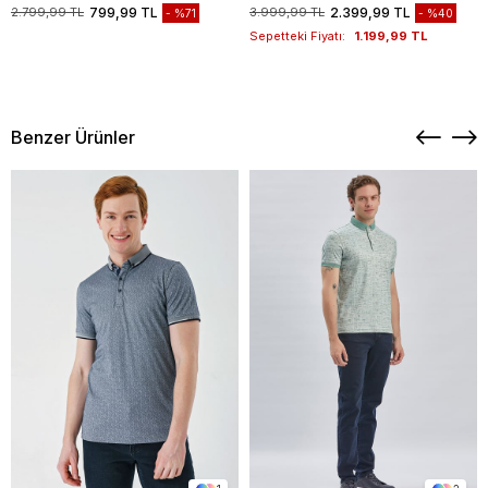
1003235117
2.799,99 TL
799,99 TL
3.999,99 TL
2.399,99 TL
%71
%40
Sepetteki Fiyatı:
1.199,99 TL
Benzer Ürünler