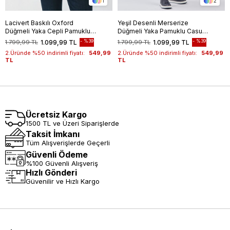
1
2
Lacivert Baskılı Oxford
Yeşil Desenli Merserize
Düğmeli Yaka Cepli Pamuklu
Düğmeli Yaka Pamuklu Casual
Casual Slim Fit Dar Kesim
Slim Fit Dar Kesim Tişört
%39
%39
1.799,99 TL
1.099,99 TL
1.799,99 TL
1.099,99 TL
Tişört 1011240177
1011240160
2.Üründe %50 indirimli fiyatı:
549,99
2.Üründe %50 indirimli fiyatı:
549,99
TL
TL
Ücretsiz Kargo
1500 TL ve Üzeri Siparişlerde
Taksit İmkanı
Tüm Alışverişlerde Geçerli
Güvenli Ödeme
%100 Güvenli Alışveriş
Hızlı Gönderi
Güvenilir ve Hızlı Kargo