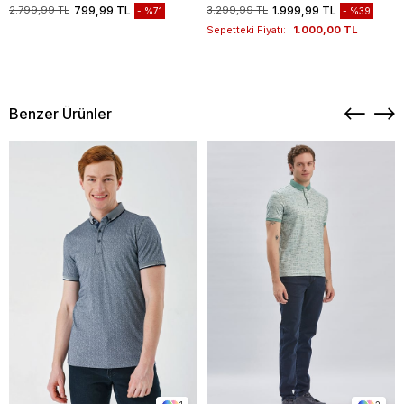
1003235117
2.799,99 TL
799,99 TL
3.299,99 TL
1.999,99 TL
%71
%39
Sepetteki Fiyatı:
1.000,00 TL
Benzer Ürünler