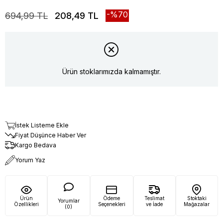
70
694,99 TL
208,49 TL
Ürün stoklarımızda kalmamıştır.
İstek Listeme Ekle
Fiyat Düşünce Haber Ver
Kargo Bedava
Yorum Yaz
Ürün
Ödeme
Teslimat
Stoktaki
Yorumlar
Özellikleri
Seçenekleri
ve İade
Mağazalar
(0)