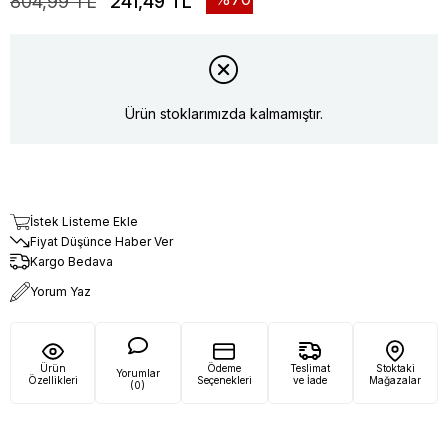
804,99 TL
241,49 TL
Ürün stoklarımızda kalmamıştır.
İstek Listeme Ekle
Fiyat Düşünce Haber Ver
Kargo Bedava
Yorum Yaz
Ürün
Ödeme
Teslimat
Stoktaki
Yorumlar
Özellikleri
Seçenekleri
ve İade
Mağazalar
(0)