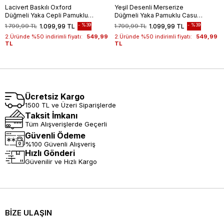
Lacivert Baskılı Oxford
Yeşil Desenli Merserize
Düğmeli Yaka Cepli Pamuklu
Düğmeli Yaka Pamuklu Casual
Casual Slim Fit Dar Kesim
Slim Fit Dar Kesim Tişört
%39
%39
1.799,99 TL
1.099,99 TL
1.799,99 TL
1.099,99 TL
Tişört 1011240177
1011240160
2.Üründe %50 indirimli fiyatı:
549,99
2.Üründe %50 indirimli fiyatı:
549,99
TL
TL
Ücretsiz Kargo
1500 TL ve Üzeri Siparişlerde
Taksit İmkanı
Tüm Alışverişlerde Geçerli
Güvenli Ödeme
%100 Güvenli Alışveriş
Hızlı Gönderi
Güvenilir ve Hızlı Kargo
BİZE ULAŞIN