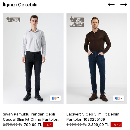
İlginizi Çekebilir
2
2
Siyah Pamuklu Yandan Cepli
Lacivert 5 Cep Slim Fit Denim
Casual Slim Fit Chino Pantolon
Pantolon 1023255169
1003235117
2.799,99 TL
799,99 TL
3.999,99 TL
2.399,99 TL
%71
%40