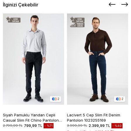
İlginizi Çekebilir
2
2
Siyah Pamuklu Yandan Cepli
Lacivert 5 Cep Slim Fit Denim
Casual Slim Fit Chino Pantolon
Pantolon 1023255169
1003235117
2.799,99 TL
799,99 TL
3.999,99 TL
2.399,99 TL
%71
%40