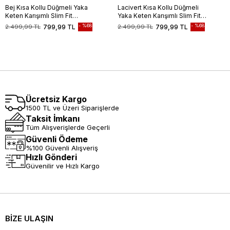
Bej Kısa Kollu Düğmeli Yaka
Lacivert Kısa Kollu Düğmeli
Keten Karışımlı Slim Fit
Yaka Keten Karışımlı Slim Fit
Gömlek 1004240242
Gömlek 1004240242
%68
%68
2.499,99 TL
799,99 TL
2.499,99 TL
799,99 TL
Ücretsiz Kargo
1500 TL ve Üzeri Siparişlerde
Taksit İmkanı
Tüm Alışverişlerde Geçerli
Güvenli Ödeme
%100 Güvenli Alışveriş
Hızlı Gönderi
Güvenilir ve Hızlı Kargo
BİZE ULAŞIN