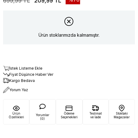
699,99 TL
209,99 TL
Ürün stoklarımızda kalmamıştır.
İstek Listeme Ekle
Fiyat Düşünce Haber Ver
Kargo Bedava
Yorum Yaz
Ürün
Ödeme
Teslimat
Stoktaki
Yorumlar
Özellikleri
Seçenekleri
ve İade
Mağazalar
(0)