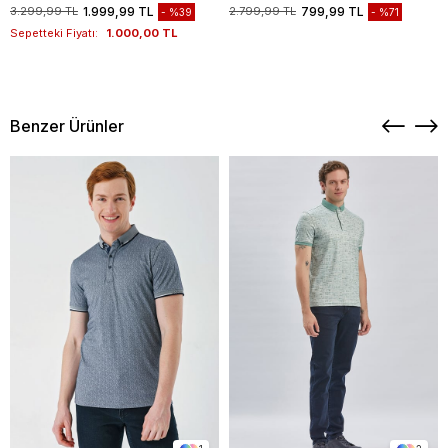
1003235117
3.299,99 TL
1.999,99 TL
2.799,99 TL
799,99 TL
%39
%71
Sepetteki Fiyatı:
1.000,00 TL
Benzer Ürünler