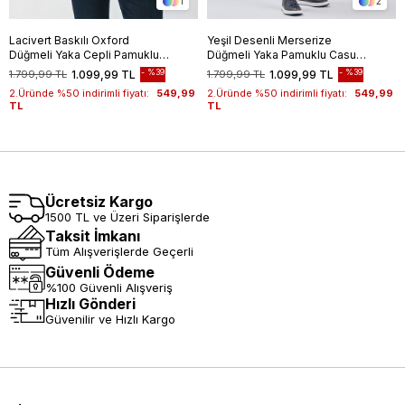
1
2
Lacivert Baskılı Oxford
Yeşil Desenli Merserize
Düğmeli Yaka Cepli Pamuklu
Düğmeli Yaka Pamuklu Casual
Casual Slim Fit Dar Kesim
Slim Fit Dar Kesim Tişört
%39
%39
1.799,99 TL
1.099,99 TL
1.799,99 TL
1.099,99 TL
Tişört 1011240177
1011240160
2.Üründe %50 indirimli fiyatı:
549,99
2.Üründe %50 indirimli fiyatı:
549,99
TL
TL
Ücretsiz Kargo
1500 TL ve Üzeri Siparişlerde
Taksit İmkanı
Tüm Alışverişlerde Geçerli
Güvenli Ödeme
%100 Güvenli Alışveriş
Hızlı Gönderi
Güvenilir ve Hızlı Kargo