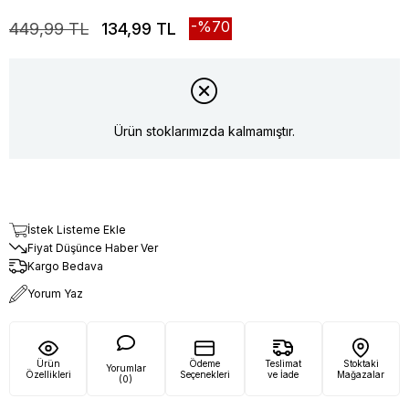
70
449,99 TL
134,99 TL
Ürün stoklarımızda kalmamıştır.
İstek Listeme Ekle
Fiyat Düşünce Haber Ver
Kargo Bedava
Yorum Yaz
Ürün
Ödeme
Teslimat
Stoktaki
Yorumlar
Özellikleri
Seçenekleri
ve İade
Mağazalar
(0)