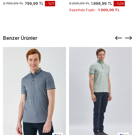
1003235117
2.799,99 TL
799,99 TL
3.299,99 TL
1.999,99 TL
%71
%39
Sepetteki Fiyatı:
1.000,00 TL
Benzer Ürünler