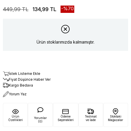
70
449,99 TL
134,99 TL
Ürün stoklarımızda kalmamıştır.
İstek Listeme Ekle
Fiyat Düşünce Haber Ver
Kargo Bedava
Yorum Yaz
Ürün
Ödeme
Teslimat
Stoktaki
Yorumlar
Özellikleri
Seçenekleri
ve İade
Mağazalar
(0)