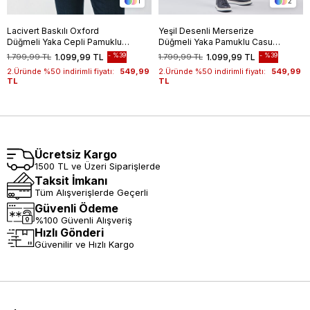
1
2
Lacivert Baskılı Oxford
Yeşil Desenli Merserize
Düğmeli Yaka Cepli Pamuklu
Düğmeli Yaka Pamuklu Casual
Casual Slim Fit Dar Kesim
Slim Fit Dar Kesim Tişört
%39
%39
1.799,99 TL
1.099,99 TL
1.799,99 TL
1.099,99 TL
Tişört 1011240177
1011240160
2.Üründe %50 indirimli fiyatı:
549,99
2.Üründe %50 indirimli fiyatı:
549,99
TL
TL
Ücretsiz Kargo
1500 TL ve Üzeri Siparişlerde
Taksit İmkanı
Tüm Alışverişlerde Geçerli
Güvenli Ödeme
%100 Güvenli Alışveriş
Hızlı Gönderi
Güvenilir ve Hızlı Kargo