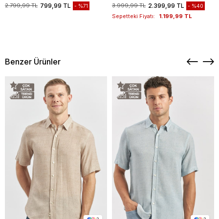
1003235117
2.799,99 TL
799,99 TL
3.999,99 TL
2.399,99 TL
%71
%40
Sepetteki Fiyatı:
1.199,99 TL
Benzer Ürünler