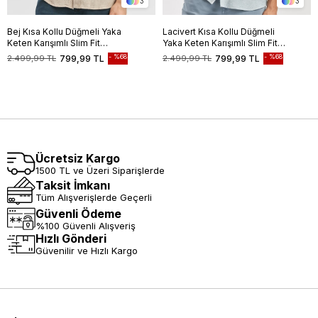
3
3
Bej Kısa Kollu Düğmeli Yaka
Lacivert Kısa Kollu Düğmeli
Keten Karışımlı Slim Fit
Yaka Keten Karışımlı Slim Fit
Gömlek 1004240242
Gömlek 1004240242
%68
%68
2.499,99 TL
799,99 TL
2.499,99 TL
799,99 TL
Ücretsiz Kargo
1500 TL ve Üzeri Siparişlerde
Taksit İmkanı
Tüm Alışverişlerde Geçerli
Güvenli Ödeme
%100 Güvenli Alışveriş
Hızlı Gönderi
Güvenilir ve Hızlı Kargo