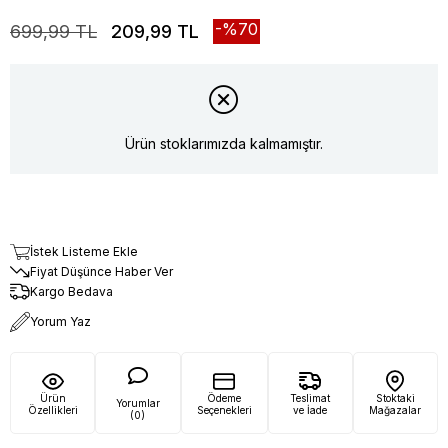
70
699,99 TL
209,99 TL
Ürün stoklarımızda kalmamıştır.
İstek Listeme Ekle
Fiyat Düşünce Haber Ver
Kargo Bedava
Yorum Yaz
Ürün
Ödeme
Teslimat
Stoktaki
Yorumlar
Özellikleri
Seçenekleri
ve İade
Mağazalar
(0)