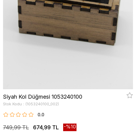
Siyah Kol Düğmesi 1053240100
Stok Kodu
(1053240100_002)
0.0
10
749,99 TL
674,99 TL