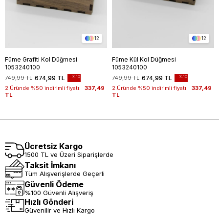
12
12
Füme Grafiti Kol Düğmesi
Füme Kül Kol Düğmesi
1053240100
1053240100
%10
%10
749,99 TL
674,99 TL
749,99 TL
674,99 TL
2.Üründe %50 indirimli fiyatı:
337,49
2.Üründe %50 indirimli fiyatı:
337,49
TL
TL
Ücretsiz Kargo
1500 TL ve Üzeri Siparişlerde
Taksit İmkanı
Tüm Alışverişlerde Geçerli
Güvenli Ödeme
%100 Güvenli Alışveriş
Hızlı Gönderi
Güvenilir ve Hızlı Kargo