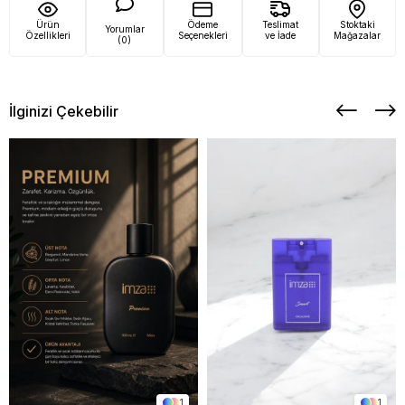
Ürün
Ödeme
Teslimat
Stoktaki
Yorumlar
Özellikleri
Seçenekleri
ve İade
Mağazalar
(0)
İlginizi Çekebilir
1
1