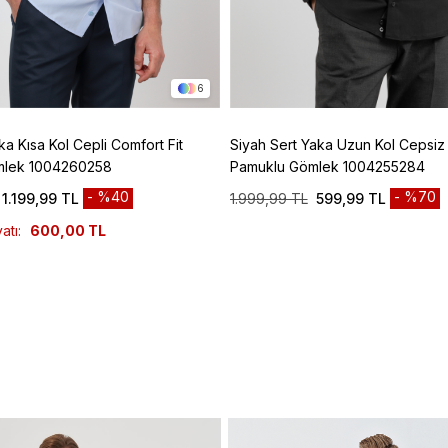
6
ka Kısa Kol Cepli Comfort Fit
Siyah Sert Yaka Uzun Kol Cepsiz S
mlek 1004260258
Pamuklu Gömlek 1004255284
%40
%70
1.199,99 TL
1.999,99 TL
599,99 TL
atı:
600,00 TL