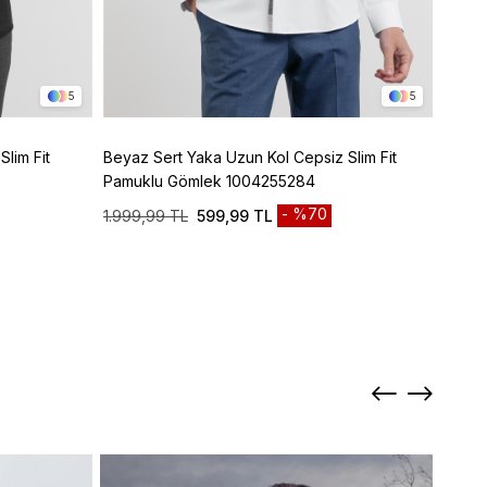
5
5
lim Fit
Beyaz Sert Yaka Uzun Kol Cepsiz Slim Fit
Laciv
Pamuklu Gömlek 1004255284
Karış
%70
1.999,99 TL
599,99 TL
2.499