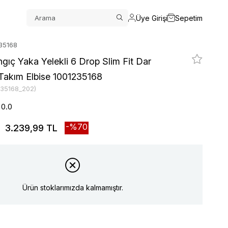
Üye Girişi
Sepetim
235168
angıç Yaka Yelekli 6 Drop Slim Fit Dar
 Takım Elbise 1001235168
235168_202)
0.0
70
3.239,99 TL
Ürün stoklarımızda kalmamıştır.