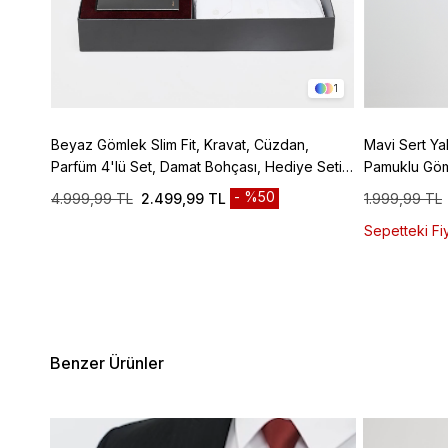
6
1
t
Beyaz Gömlek Slim Fit, Kravat, Cüzdan,
Mavi Sert Ya
Parfüm 4'lü Set, Damat Bohçası, Hediye Seti,
Pamuklu Gö
Düğün Set
%50
4.999,99 TL
2.499,99 TL
1.999,99 TL
Sepetteki Fiy
Benzer Ürünler