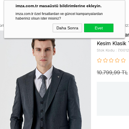
imza.com.tr masaüstü bildirimlerine ekleyin.
imza.com.tr özel fırsatlardan ve güncel kampanyalardan
haberiniz olsun ister misiniz?
Kırlangıç Yaka Yelekli 6 Drop Slim Fit Dar Kesim Klasik Takım Elbise 1001
Daha Sonra
Evet
Lacivert Kırl
Kesim Klasik
Stok Kodu
(1001
10.799,99 TL