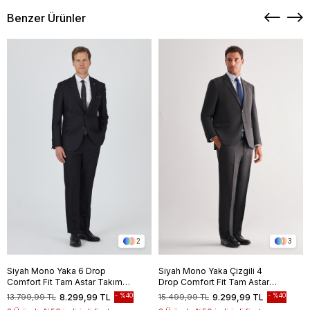
Benzer Ürünler
2
3
Siyah Mono Yaka 6 Drop
Siyah Mono Yaka Çizgili 4
Comfort Fit Tam Astar Takım
Drop Comfort Fit Tam Astar
Elbise 1001250170
Esnek Takım Elbise
%40
%40
13.799,99 TL
8.299,99 TL
15.499,99 TL
9.299,99 TL
1001255121