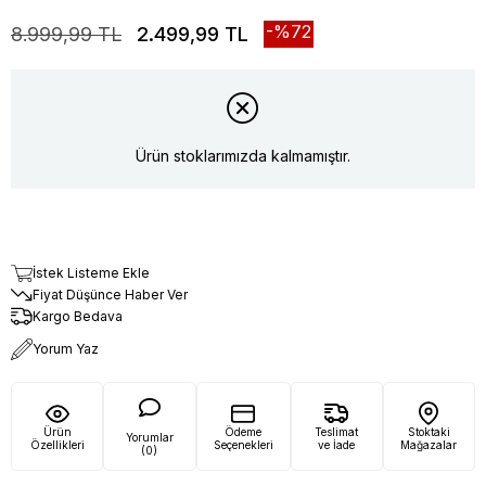
72
8.999,99 TL
2.499,99 TL
Ürün stoklarımızda kalmamıştır.
İstek Listeme Ekle
Fiyat Düşünce Haber Ver
Kargo Bedava
Yorum Yaz
Ürün
Ödeme
Teslimat
Stoktaki
Yorumlar
Özellikleri
Seçenekleri
ve İade
Mağazalar
(0)