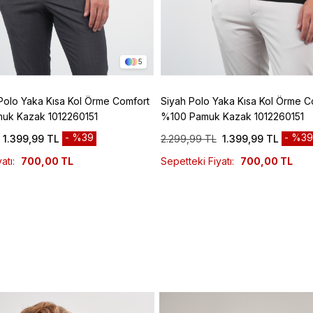
5
Polo Yaka Kısa Kol Örme Comfort
Siyah Polo Yaka Kısa Kol Örme Co
muk Kazak 1012260151
%100 Pamuk Kazak 1012260151
%39
%39
1.399,99 TL
2.299,99 TL
1.399,99 TL
atı:
700,00 TL
Sepetteki Fiyatı:
700,00 TL