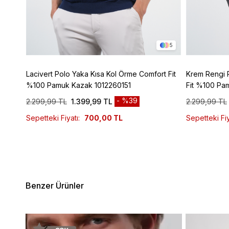
2
5
z
Lacivert Polo Yaka Kısa Kol Örme Comfort Fit
Krem Rengi 
%100 Pamuk Kazak 1012260151
Fit %100 Pa
%39
2.299,99 TL
1.399,99 TL
2.299,99 TL
Sepetteki Fiyatı:
700,00 TL
Sepetteki Fiy
Benzer Ürünler