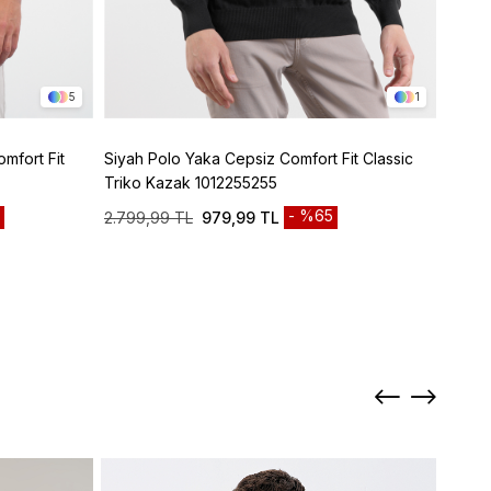
5
1
mfort Fit
Siyah Polo Yaka Cepsiz Comfort Fit Classic
Bordo
Triko Kazak 1012255255
%100 
%65
2.799,99 TL
979,99 TL
2.299
Sepett