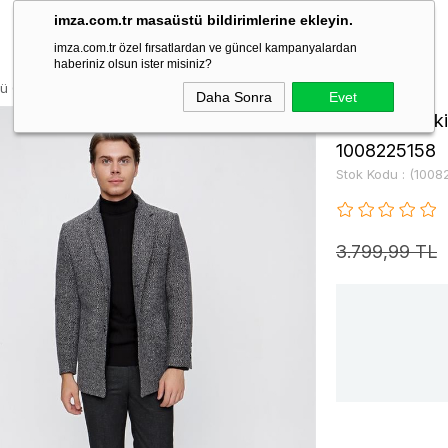
imza.com.tr masaüstü bildirimlerine ekleyin.
imza.com.tr özel fırsatlardan ve güncel kampanyalardan
haberiniz olsun ister misiniz?
ü Comfort Fit Klasik Kaban 1008225158
Daha Sonra
Evet
Gri Kaşe Hak
1008225158
Stok Kodu
(1008
3.799,99 TL