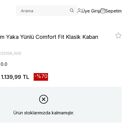
Üye Girişi
Sepetim
im Yaka Yünlü Comfort Fit Klasik Kaban
225158_100)
0.0
70
1.139,99 TL
Ürün stoklarımızda kalmamıştır.