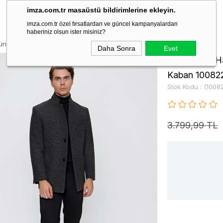
imza.com.tr masaüstü bildirimlerine ekleyin.
imza.com.tr özel fırsatlardan ve güncel kampanyalardan
haberiniz olsun ister misiniz?
nlü Comfort Fit Klasik Kaban 1008225158
Daha Sonra
Evet
Füme Kaşe Ha
Kaban 10082
Stok Kodu
(1008
3.799,99 TL