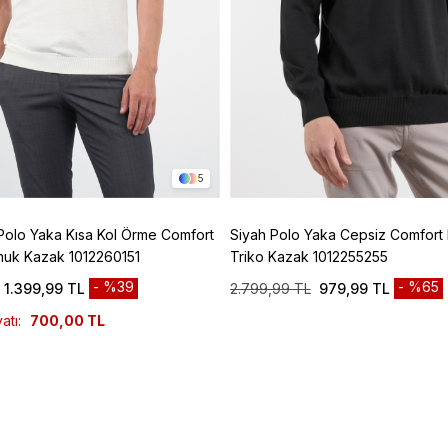
5
Polo Yaka Kısa Kol Örme Comfort
Siyah Polo Yaka Cepsiz Comfort F
muk Kazak 1012260151
Triko Kazak 1012255255
%39
%65
1.399,99 TL
2.799,99 TL
979,99 TL
atı:
700,00 TL