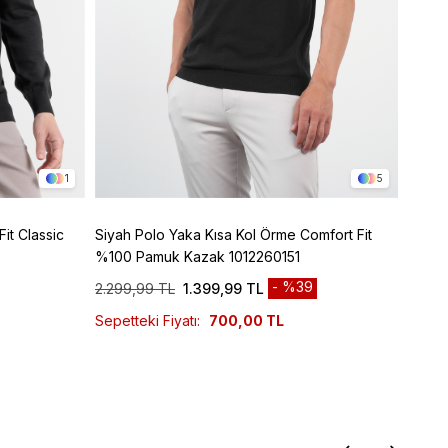
1
5
it Classic
Siyah Polo Yaka Kısa Kol Örme Comfort Fit
Bordo
%100 Pamuk Kazak 1012260151
%100 
%39
2.299,99 TL
1.399,99 TL
2.299
Sepetteki Fiyatı:
700,00 TL
Sepett