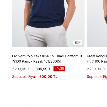
2
5
z
Lacivert Polo Yaka Kısa Kol Örme Comfort Fit
Krem Rengi 
%100 Pamuk Kazak 1012260151
Fit %100 Pa
%39
2.299,99 TL
1.399,99 TL
2.299,99 TL
Sepetteki Fiyatı:
700,00 TL
Sepetteki Fiy