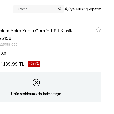
Üye Girişi
Sepetim
kim Yaka Yünlü Comfort Fit Klasik
25158
225158_050)
0.0
70
1.139,99 TL
Ürün stoklarımızda kalmamıştır.