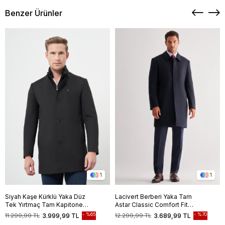
Benzer Ürünler
1
1
Siyah Kaşe Kürklü Yaka Düz
Lacivert Berberi Yaka Tam
Tek Yırtmaç Tam Kapitone
Astar Classic Comfort Fit
Astar Slim Fit Classic Palto
Esnek Kaşe Palto 1005255152
%65
%70
11.299,99 TL
3.999,99 TL
12.299,99 TL
3.689,99 TL
1005245102