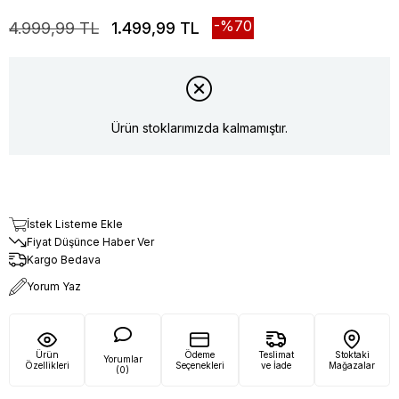
70
4.999,99 TL
1.499,99 TL
Ürün stoklarımızda kalmamıştır.
İstek Listeme Ekle
Fiyat Düşünce Haber Ver
Kargo Bedava
Yorum Yaz
Ürün
Ödeme
Teslimat
Stoktaki
Yorumlar
Özellikleri
Seçenekleri
ve İade
Mağazalar
(0)