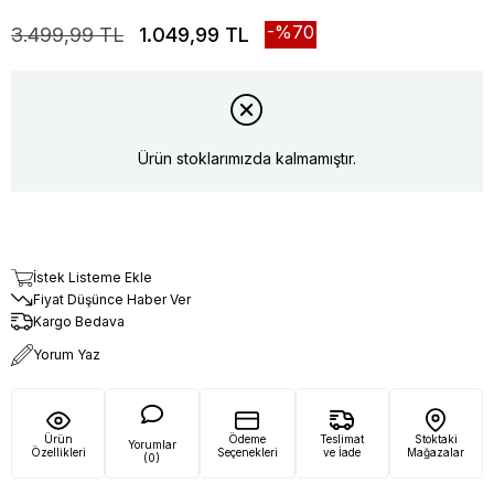
70
3.499,99 TL
1.049,99 TL
Ürün stoklarımızda kalmamıştır.
İstek Listeme Ekle
Fiyat Düşünce Haber Ver
Kargo Bedava
Yorum Yaz
Ürün
Ödeme
Teslimat
Stoktaki
Yorumlar
Özellikleri
Seçenekleri
ve İade
Mağazalar
(0)