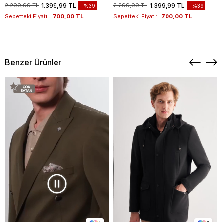
1012260151
Kazak 1012260151
2.299,99 TL
1.399,99 TL
2.299,99 TL
1.399,99 TL
%39
%39
Sepetteki Fiyatı:
700,00 TL
Sepetteki Fiyatı:
700,00 TL
Benzer Ürünler