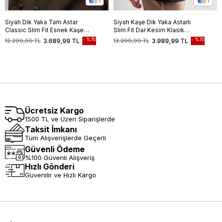
1
1
Siyah Dik Yaka Tam Astar
Siyah Kaşe Dik Yaka Astarlı
Classic Slim Fit Esnek Kaşe
Slim Fit Dar Kesim Klasik
Kaban 1008255150
Kaban
%70
%70
12.299,99 TL
3.689,99 TL
13.299,99 TL
3.989,99 TL
Ücretsiz Kargo
1500 TL ve Üzeri Siparişlerde
Taksit İmkanı
Tüm Alışverişlerde Geçerli
Güvenli Ödeme
%100 Güvenli Alışveriş
Hızlı Gönderi
Güvenilir ve Hızlı Kargo