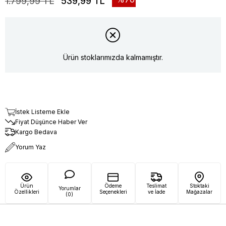
1.799,99 TL
539,99 TL
Ürün stoklarımızda kalmamıştır.
İstek Listeme Ekle
Fiyat Düşünce Haber Ver
Kargo Bedava
Yorum Yaz
Ürün
Ödeme
Teslimat
Stoktaki
Yorumlar
Özellikleri
Seçenekleri
ve İade
Mağazalar
(0)