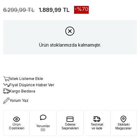
70
6.299,99 TL
1.889,99 TL
Ürün stoklarımızda kalmamıştır.
İstek Listeme Ekle
Fiyat Düşünce Haber Ver
Kargo Bedava
Yorum Yaz
Ürün
Ödeme
Teslimat
Stoktaki
Yorumlar
Özellikleri
Seçenekleri
ve İade
Mağazalar
(0)