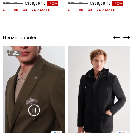
1012260151
Kazak 1012260151
2.299,99 TL
1.399,99 TL
2.299,99 TL
1.399,99 TL
%39
%39
Sepetteki Fiyatı:
700,00 TL
Sepetteki Fiyatı:
700,00 TL
Benzer Ürünler