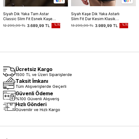
1
1
Siyah Dik Yaka Tam Astar
Siyah Kaşe Dik Yaka Astarlı
Classic Slim Fit Esnek Kaşe
Slim Fit Dar Kesim Klasik
Kaban 1008255150
Kaban
%70
%70
12.299,99 TL
3.689,99 TL
13.299,99 TL
3.989,99 TL
Ücretsiz Kargo
1500 TL ve Üzeri Siparişlerde
Taksit İmkanı
Tüm Alışverişlerde Geçerli
Güvenli Ödeme
%100 Güvenli Alışveriş
Hızlı Gönderi
Güvenilir ve Hızlı Kargo