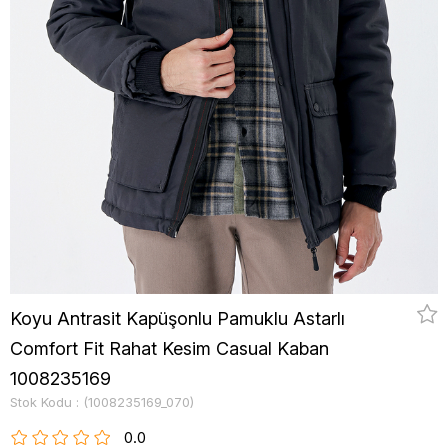
Koyu Antrasit Kapüşonlu Pamuklu Astarlı
Comfort Fit Rahat Kesim Casual Kaban
1008235169
Stok Kodu
(1008235169_070)
0.0