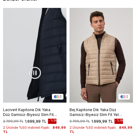
2
2
Lacivert Kapitone Dik Yaka
Bej Kapitone Dik Yaka Düz
Düz Garnisiz-Biyesiz Slim Fit
Garnisiz-Biyesiz Slim Fit Yelek
Yelek 1009245150
1009245150
%39
%39
2.799,99 TL
1.699,99 TL
2.799,99 TL
1.699,99 TL
2.Üründe %50 indirimli fiyatı:
849,99
2.Üründe %50 indirimli fiyatı:
849,99
TL
TL