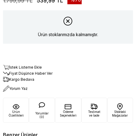
1.799,99 TL
539,99 TL
Ürün stoklarımızda kalmamıştır.
İstek Listeme Ekle
Fiyat Düşünce Haber Ver
Kargo Bedava
Yorum Yaz
Ürün
Ödeme
Teslimat
Stoktaki
Yorumlar
Özellikleri
Seçenekleri
ve İade
Mağazalar
(0)
Benzer Ürünler