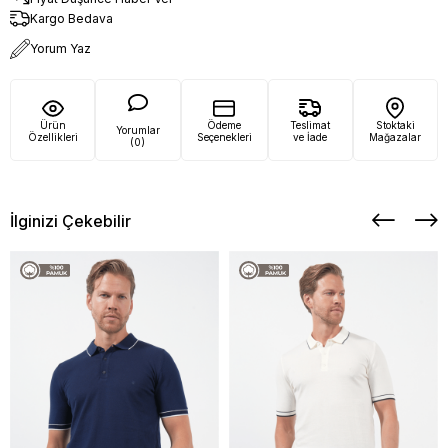
Kargo Bedava
Yorum Yaz
Ürün
Ödeme
Teslimat
Stoktaki
Yorumlar
Özellikleri
Seçenekleri
ve İade
Mağazalar
(0)
İlginizi Çekebilir