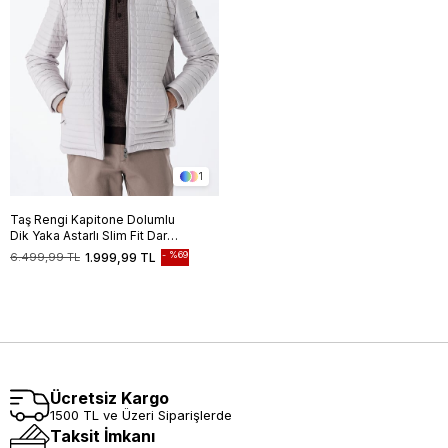
1
Taş Rengi Kapitone Dolumlu
Dik Yaka Astarlı Slim Fit Dar
Kesim Casual Mont
%69
6.499,99 TL
1.999,99 TL
1007235264
Ücretsiz Kargo
1500 TL ve Üzeri Siparişlerde
Taksit İmkanı