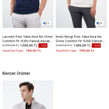
5
5
Lacivert Polo Yaka Kısa Kol Örme
Krem Rengi Polo Yaka Kısa Kol
Comfort Fit %100 Pamuk Kazak
Örme Comfort Fit %100 Pamuk
1012260151
Kazak 1012260151
2.299,99 TL
1.399,99 TL
2.299,99 TL
1.399,99 TL
%39
%39
Sepetteki Fiyatı:
700,00 TL
Sepetteki Fiyatı:
700,00 TL
Benzer Ürünler