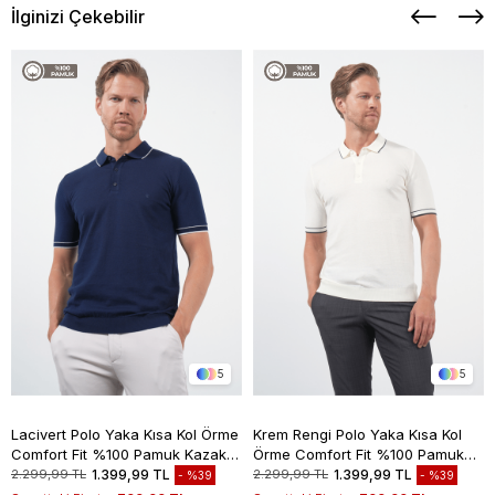
İlginizi Çekebilir
5
5
Lacivert Polo Yaka Kısa Kol Örme
Krem Rengi Polo Yaka Kısa Kol
Comfort Fit %100 Pamuk Kazak
Örme Comfort Fit %100 Pamuk
1012260151
Kazak 1012260151
2.299,99 TL
1.399,99 TL
2.299,99 TL
1.399,99 TL
%39
%39