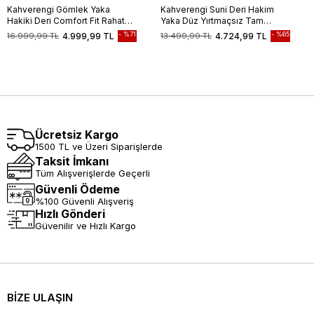
Kahverengi Gömlek Yaka
Kahverengi Suni Deri Hakim
Hakiki Deri Comfort Fit Rahat
Yaka Düz Yırtmaçsız Tam
Kesim Casual Mont
Astar Slim Fit Casual Deri Mont
%71
%65
16.999,99 TL
4.999,99 TL
13.499,99 TL
4.724,99 TL
1038235208
1038245150
Ücretsiz Kargo
1500 TL ve Üzeri Siparişlerde
Taksit İmkanı
Tüm Alışverişlerde Geçerli
Güvenli Ödeme
%100 Güvenli Alışveriş
Hızlı Gönderi
Güvenilir ve Hızlı Kargo
BİZE ULAŞIN