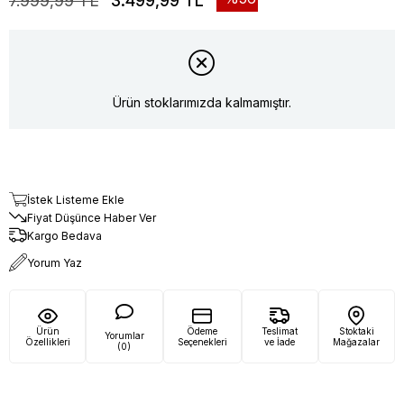
7.999,99 TL
3.499,99 TL
Ürün stoklarımızda kalmamıştır.
İstek Listeme Ekle
Fiyat Düşünce Haber Ver
Kargo Bedava
Yorum Yaz
Ürün
Ödeme
Teslimat
Stoktaki
Yorumlar
Özellikleri
Seçenekleri
ve İade
Mağazalar
(0)