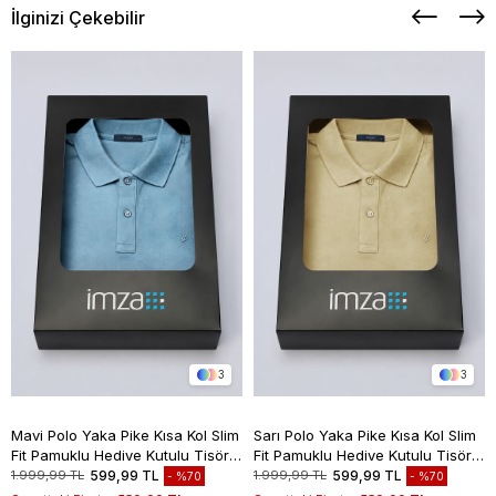
İlginizi Çekebilir
3
3
Mavi Polo Yaka Pike Kısa Kol Slim
Sarı Polo Yaka Pike Kısa Kol Slim
Fit Pamuklu Hediye Kutulu Tişört
Fit Pamuklu Hediye Kutulu Tişört
1011260169
1011260169
1.999,99 TL
599,99 TL
1.999,99 TL
599,99 TL
%70
%70