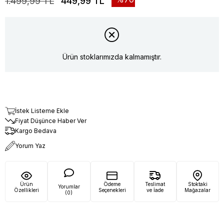
1.499,99 TL
449,99 TL
Ürün stoklarımızda kalmamıştır.
İstek Listeme Ekle
Fiyat Düşünce Haber Ver
Kargo Bedava
Yorum Yaz
Ürün
Ödeme
Teslimat
Stoktaki
Yorumlar
Özellikleri
Seçenekleri
ve İade
Mağazalar
(0)