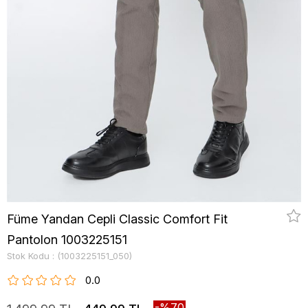
Füme Yandan Cepli Classic Comfort Fit
Pantolon 1003225151
Stok Kodu
(1003225151_050)
0.0
70