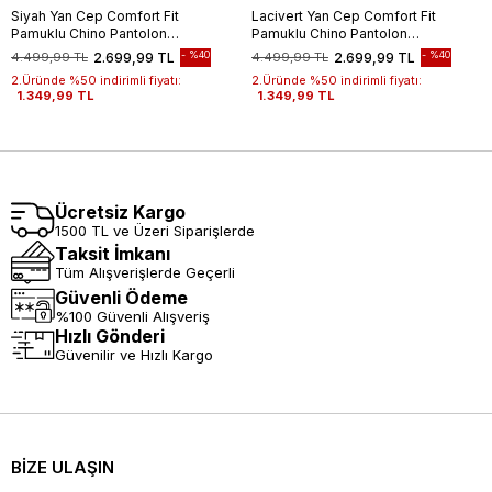
Siyah Yan Cep Comfort Fit
Lacivert Yan Cep Comfort Fit
Pamuklu Chino Pantolon
Pamuklu Chino Pantolon
1003260172
1003260172
%40
%40
4.499,99 TL
2.699,99 TL
4.499,99 TL
2.699,99 TL
2.Üründe %50 indirimli fiyatı:
2.Üründe %50 indirimli fiyatı:
1.349,99 TL
1.349,99 TL
Ücretsiz Kargo
1500 TL ve Üzeri Siparişlerde
Taksit İmkanı
Tüm Alışverişlerde Geçerli
Güvenli Ödeme
%100 Güvenli Alışveriş
Hızlı Gönderi
Güvenilir ve Hızlı Kargo
BİZE ULAŞIN