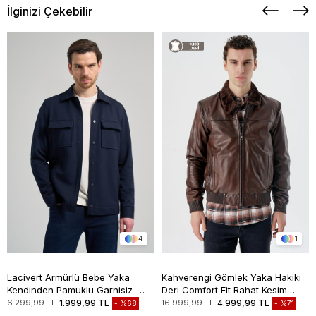
İlginizi Çekebilir
4
1
Lacivert Armürlü Bebe Yaka
Kahverengi Gömlek Yaka Hakiki
Kendinden Pamuklu Garnisiz-
Deri Comfort Fit Rahat Kesim
Biyesiz Standart Fit Mont
Casual Mont 1038235208
6.299,99 TL
1.999,99 TL
16.999,99 TL
4.999,99 TL
%68
%71
1007245163