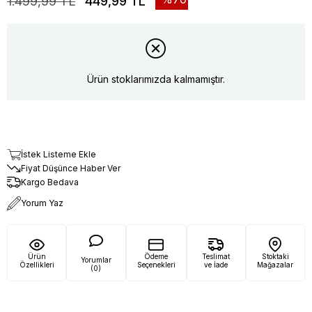
1.499,99 TL
449,99 TL
Ürün stoklarımızda kalmamıştır.
İstek Listeme Ekle
Fiyat Düşünce Haber Ver
Kargo Bedava
Yorum Yaz
Ürün
Ödeme
Teslimat
Stoktaki
Yorumlar
Özellikleri
Seçenekleri
ve İade
Mağazalar
(0)