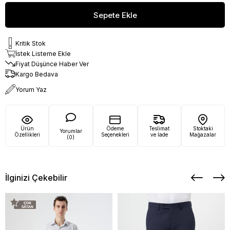
Kritik Stok
İstek Listeme Ekle
Fiyat Düşünce Haber Ver
Kargo Bedava
Yorum Yaz
Ürün
Ödeme
Teslimat
Stoktaki
Yorumlar
Özellikleri
Seçenekleri
ve İade
Mağazalar
(0)
İlginizi Çekebilir