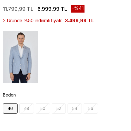
41
11.799,99 TL
6.999,99 TL
2.Üründe %50 indirimli fiyatı:
3.499,99 TL
Beden
46
48
50
52
54
56