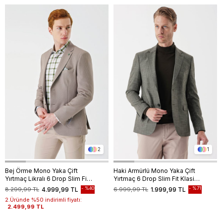
2
1
Bej Örme Mono Yaka Çift
Haki Armürlü Mono Yaka Çift
Yırtmaç Likralı 6 Drop Slim Fit
Yırtmaç 6 Drop Slim Fit Klasik
Dar Kesim Klasik Ceket
Ceket 1002235133
%40
%71
8.299,99 TL
4.999,99 TL
6.999,99 TL
1.999,99 TL
1002240138
2.Üründe %50 indirimli fiyatı:
2.499,99 TL