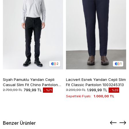
2
1
Siyah Pamuklu Yandan Cepli
Lacivert Esnek Yandan Cepli Slim
Casual Slim Fit Chino Pantolon
Fit Classic Pantolon 1003245313
1003235117
2.799,99 TL
799,99 TL
3.299,99 TL
1.999,99 TL
%71
%39
Sepetteki Fiyatı:
1.000,00 TL
Benzer Ürünler