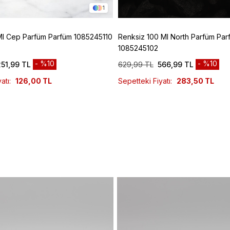
1
Ml Cep Parfüm Parfüm 1085245110
Renksiz 100 Ml North Parfüm Par
1085245102
%10
%10
251,99 TL
629,99 TL
566,99 TL
atı:
126,00 TL
Sepetteki Fiyatı:
283,50 TL