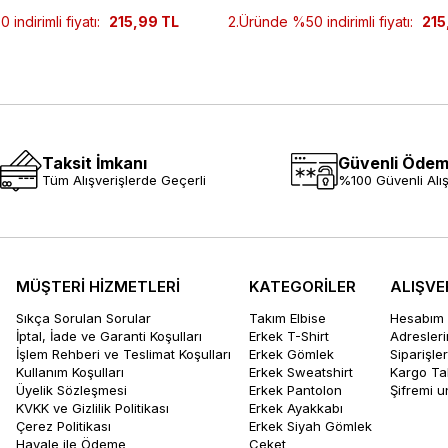
indirimli fiyatı:
215,99 TL
2.Üründe %50 indirimli fiyatı:
215
Taksit İmkanı
Güvenli Öde
Tüm Alışverişlerde Geçerli
%100 Güvenli Alış
MÜŞTERİ HİZMETLERİ
KATEGORİLER
ALIŞVE
Sıkça Sorulan Sorular
Takım Elbise
Hesabım
İptal, İade ve Garanti Koşulları
Erkek T-Shirt
Adresler
İşlem Rehberi ve Teslimat Koşulları
Erkek Gömlek
Siparişle
Kullanım Koşulları
Erkek Sweatshirt
Kargo Ta
Üyelik Sözleşmesi
Erkek Pantolon
Şifremi 
KVKK ve Gizlilik Politikası
Erkek Ayakkabı
Çerez Politikası
Erkek Siyah Gömlek
Havale ile Ödeme
Ceket