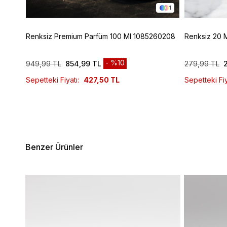
1
1
Renksiz Premium Parfüm 100 Ml 1085260208
Renksiz 20 
%10
949,99 TL
854,99 TL
279,99 TL
Sepetteki Fiyatı:
427,50 TL
Sepetteki Fiy
Benzer Ürünler