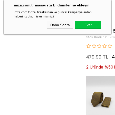
imza.com.tr masaüstü bildirimlerine ekleyin.
imza.com.tr özel fırsatlardan ve güncel kampanyalardan
haberiniz olsun ister misiniz?
Daha Sonra
Evet
Sarı Desenli 
Stok Kodu
(1090
479,99 TL
4
2.Üründe %50 ind