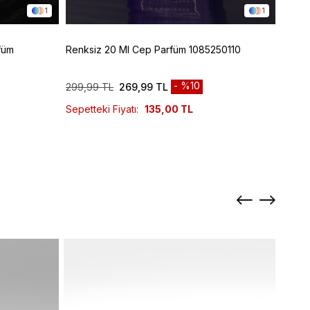
1
1
füm
Renksiz 20 Ml Cep Parfüm 1085250110
Renks
10852
%10
299,99 TL
269,99 TL
829,9
Sepetteki Fiyatı:
135,00 TL