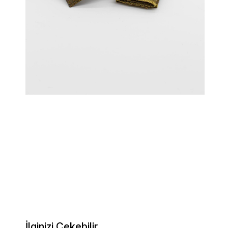
İlginizi Çekebilir