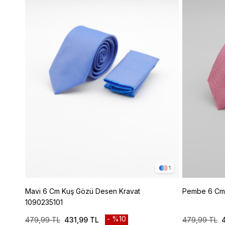
1
Mavi 6 Cm Kuş Gözü Desen Kravat
Pembe 6 Cm 
1090235101
%10
479,99 TL
431,99 TL
479,99 TL