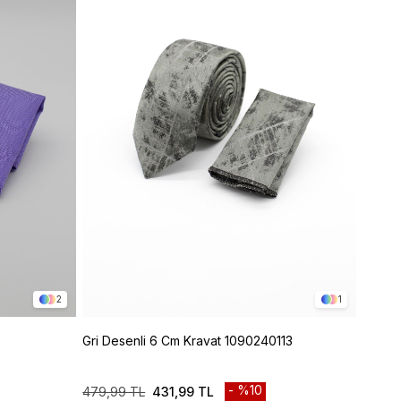
2
1
Gri Desenli 6 Cm Kravat 1090240113
Mavi 
%10
479,99 TL
431,99 TL
479,9