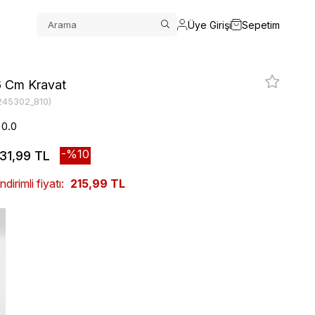
Üye Girişi
Sepetim
6 Cm Kravat
245302_810)
0.0
10
31,99 TL
irimli fiyatı:
215,99 TL