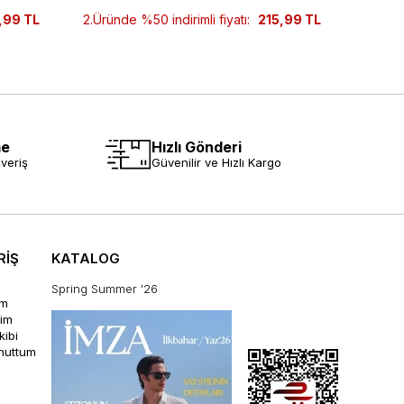
,99 TL
2.Üründe %50 indirimli fiyatı:
215,99 TL
2.Ürün
me
Hızlı Gönderi
veriş
Güvenilir ve Hızlı Kargo
RİŞ
KATALOG
Spring Summer '26
im
rim
kibi
unuttum