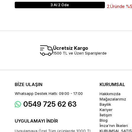
3 Al 2 Öde
2.Üründe %50 
Ücretsiz Kargo
1500 TL ve Üzeri Siparişlerde
BİZE ULAŞIN
KURUMSAL
Whatsapp Destek Hattı: 09:00 - 17:00
Hakkımızda
Mağazalarımız
0549 725 62 63
Bayilik
Kariyer
İletişim
Blog
UYGULAMAYI İNDİR
İmza'nın İlkeleri
Uygulamaya Özel Tüm ürünlerde 1000 TL
KURUMSAL SATIŞ