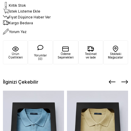
Kritik Stok
İstek Listeme Ekle
Fiyat Düşünce Haber Ver
Kargo Bedava
Yorum Yaz
Ürün
Ödeme
Teslimat
Stoktaki
Yorumlar
Özellikleri
Seçenekleri
ve İade
Mağazalar
(0)
İlginizi Çekebilir