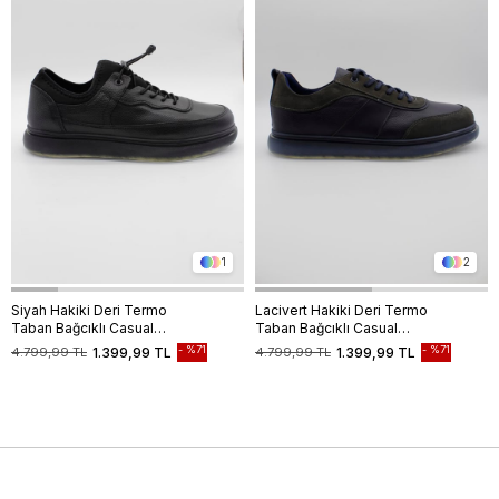
1
2
Siyah Hakiki Deri Termo
Lacivert Hakiki Deri Termo
Taban Bağcıklı Casual
Taban Bağcıklı Casual
Ayakkabı 1033235119
Ayakkabı 1033235117
%71
%71
4.799,99 TL
1.399,99 TL
4.799,99 TL
1.399,99 TL