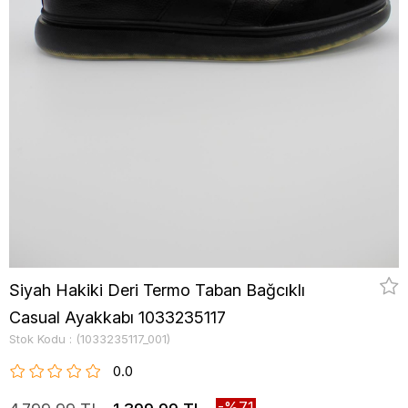
Siyah Hakiki Deri Termo Taban Bağcıklı
Casual Ayakkabı 1033235117
Stok Kodu
(1033235117_001)
0.0
71