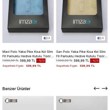
3
3
Mavi Polo Yaka Pike Kısa Kol Slim
Sarı Polo Yaka Pike Kısa Kol Slim
Fit Pamuklu Hediye Kutulu Tişört
Fit Pamuklu Hediye Kutulu Tişört
1011260169
1011260169
1.999,99 TL
599,99 TL
1.999,99 TL
599,99 TL
%70
%70
Sepetteki Fiyatı:
539,99 TL
Sepetteki Fiyatı:
539,99 TL
Benzer Ürünler