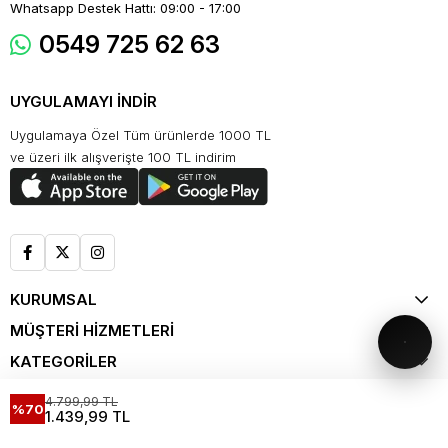
Whatsapp Destek Hattı: 09:00 - 17:00
0549 725 62 63
UYGULAMAYI İNDİR
Uygulamaya Özel Tüm ürünlerde 1000 TL
ve üzeri ilk alışverişte 100 TL indirim
KURUMSAL
MÜŞTERİ HİZMETLERİ
KATEGORİLER
ALIŞVERİŞ
4.799,99 TL
%70
1.439,99 TL
KATALOG