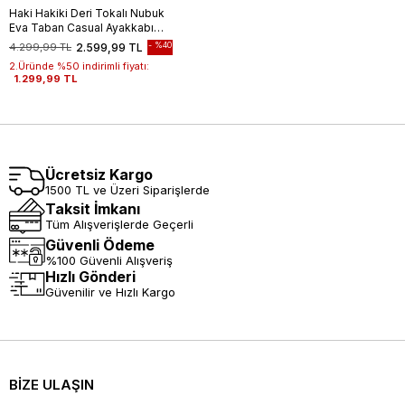
Haki Hakiki Deri Tokalı Nubuk
Eva Taban Casual Ayakkabı
1033240161
%40
4.299,99 TL
2.599,99 TL
2.Üründe %50 indirimli fiyatı:
1.299,99 TL
Ücretsiz Kargo
1500 TL ve Üzeri Siparişlerde
Taksit İmkanı
Tüm Alışverişlerde Geçerli
Güvenli Ödeme
%100 Güvenli Alışveriş
Hızlı Gönderi
Güvenilir ve Hızlı Kargo
BİZE ULAŞIN