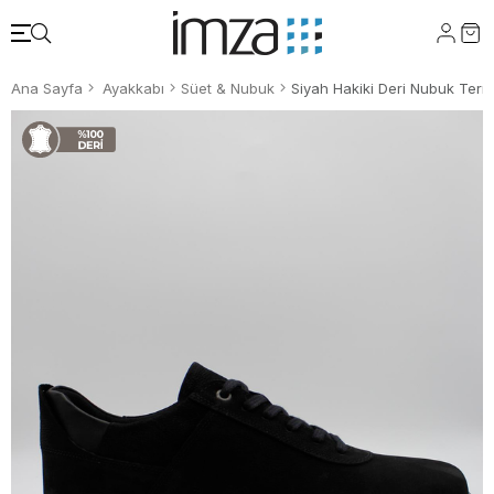
Ana Sayfa
Ayakkabı
Süet & Nubuk