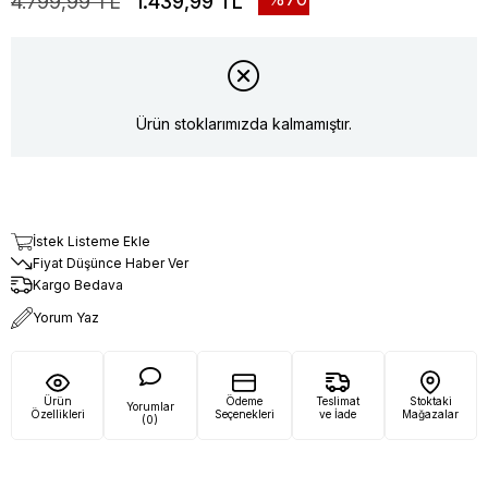
4.799,99 TL
1.439,99 TL
Ürün stoklarımızda kalmamıştır.
İstek Listeme Ekle
Fiyat Düşünce Haber Ver
Kargo Bedava
Yorum Yaz
Ürün
Ödeme
Teslimat
Stoktaki
Yorumlar
Özellikleri
Seçenekleri
ve İade
Mağazalar
(0)