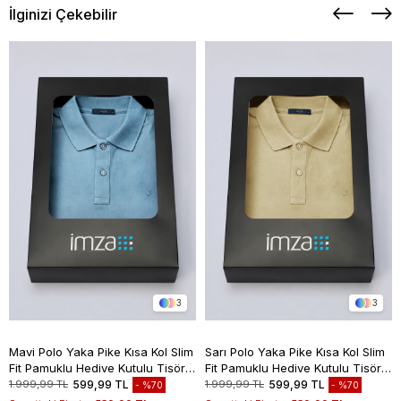
İlginizi Çekebilir
3
3
Mavi Polo Yaka Pike Kısa Kol Slim
Sarı Polo Yaka Pike Kısa Kol Slim
Fit Pamuklu Hediye Kutulu Tişört
Fit Pamuklu Hediye Kutulu Tişört
1011260169
1011260169
1.999,99 TL
599,99 TL
1.999,99 TL
599,99 TL
%70
%70