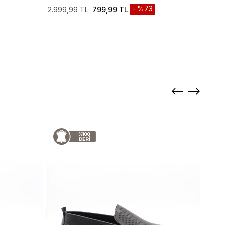
%73
2.999,99 TL
799,99 TL
2.999