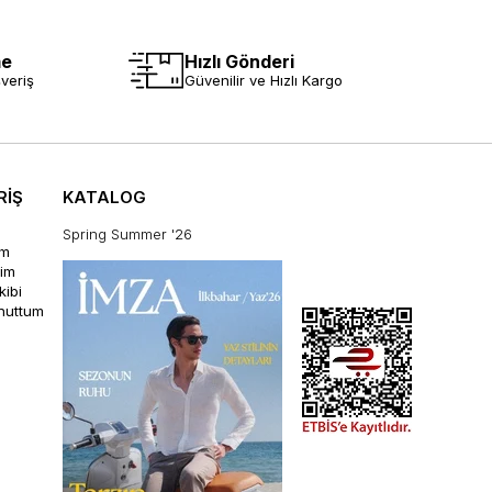
me
Hızlı Gönderi
veriş
Güvenilir ve Hızlı Kargo
RİŞ
KATALOG
Spring Summer '26
im
rim
kibi
unuttum