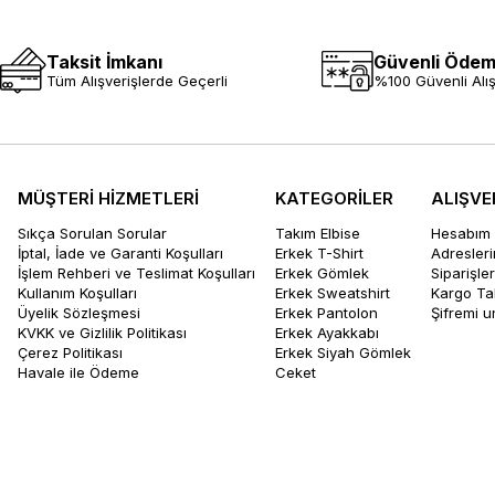
Taksit İmkanı
Güvenli Öde
Tüm Alışverişlerde Geçerli
%100 Güvenli Alış
MÜŞTERİ HİZMETLERİ
KATEGORİLER
ALIŞVE
Sıkça Sorulan Sorular
Takım Elbise
Hesabım
İptal, İade ve Garanti Koşulları
Erkek T-Shirt
Adresler
İşlem Rehberi ve Teslimat Koşulları
Erkek Gömlek
Siparişle
Kullanım Koşulları
Erkek Sweatshirt
Kargo Ta
Üyelik Sözleşmesi
Erkek Pantolon
Şifremi 
KVKK ve Gizlilik Politikası
Erkek Ayakkabı
Çerez Politikası
Erkek Siyah Gömlek
Havale ile Ödeme
Ceket