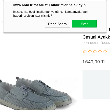
imza.com.tr masaüstü bildirimlerine ekleyin.
imza.com.tr özel fırsatlardan ve güncel kampanyalardan
haberiniz olsun ister misiniz?
ri Nubuk Kauçuk Taban Bağcıklı Casual Ayakkabı 1033220126
Daha Sonra
Evet
Füme Hakiki 
Casual Ayakk
Stok Kodu
(1033
1.649,99 TL