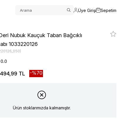
Üye Girişi
Sepetim
Deri Nubuk Kauçuk Taban Bağcıklı
abı 1033220126
220126_050)
0.0
70
494,99 TL
Ürün stoklarımızda kalmamıştır.