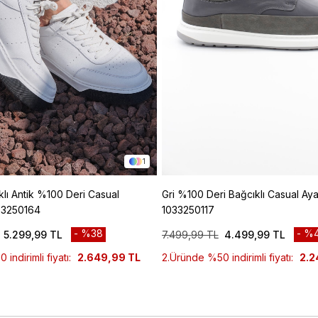
1
lı Antik %100 Deri Casual
Gri %100 Deri Bağcıklı Casual Ay
33250164
1033250117
%38
%
5.299,99 TL
7.499,99 TL
4.499,99 TL
indirimli fiyatı:
2.649,99 TL
2.Üründe %50 indirimli fiyatı:
2.2