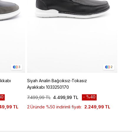
3
2
akkabı
Siyah Analin Bağcıksız-Tokasız
Siyah 
Ayakkabı 1033250170
Casual
40
%40
7.499,99 TL
4.499,99 TL
4.799
49,99 TL
2.Üründe %50 indirimli fiyatı:
2.249,99 TL