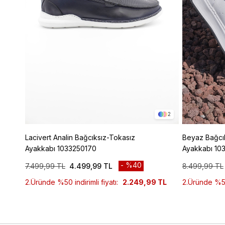
2
Lacivert Analin Bağcıksız-Tokasız
Beyaz Bağcık
Ayakkabı 1033250170
Ayakkabı 10
%40
7.499,99 TL
4.499,99 TL
8.499,99 TL
2.Üründe %50 indirimli fiyatı:
2.249,99 TL
2.Üründe %50 