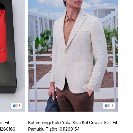
3
16
m Fit
Kahverengi Polo Yaka Kısa Kol Cepsiz Slim Fit
Mor Po
11260169
Pamuklu Tişört 1011260154
Pamuk