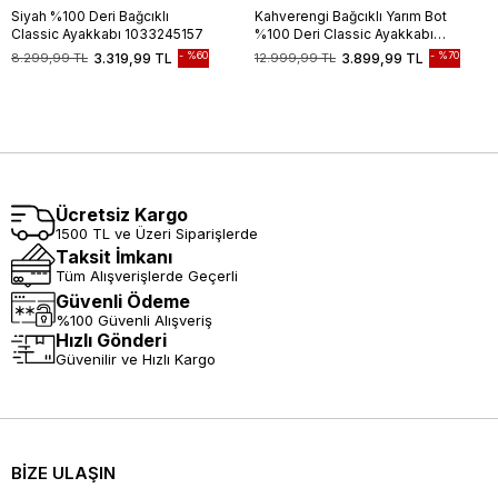
Siyah %100 Deri Bağcıklı
Kahverengi Bağcıklı Yarım Bot
Classic Ayakkabı 1033245157
%100 Deri Classic Ayakkabı
1033245162
%60
%70
8.299,99 TL
3.319,99 TL
12.999,99 TL
3.899,99 TL
Ücretsiz Kargo
1500 TL ve Üzeri Siparişlerde
Taksit İmkanı
Tüm Alışverişlerde Geçerli
Güvenli Ödeme
%100 Güvenli Alışveriş
Hızlı Gönderi
Güvenilir ve Hızlı Kargo
BİZE ULAŞIN