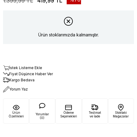
1.399,99 TL
419,99 TL
Ürün stoklarımızda kalmamıştır.
İstek Listeme Ekle
Fiyat Düşünce Haber Ver
Kargo Bedava
Yorum Yaz
Ürün
Ödeme
Teslimat
Stoktaki
Yorumlar
Özellikleri
Seçenekleri
ve İade
Mağazalar
(0)