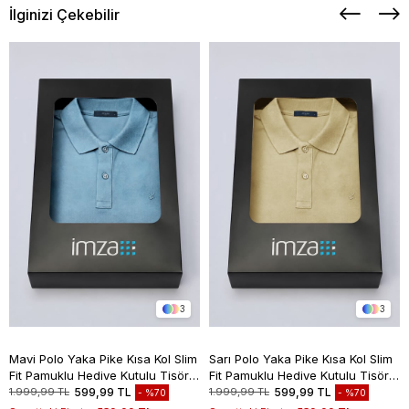
İlginizi Çekebilir
3
3
Mavi Polo Yaka Pike Kısa Kol Slim
Sarı Polo Yaka Pike Kısa Kol Slim
Fit Pamuklu Hediye Kutulu Tişört
Fit Pamuklu Hediye Kutulu Tişört
1011260169
1011260169
1.999,99 TL
599,99 TL
1.999,99 TL
599,99 TL
%70
%70