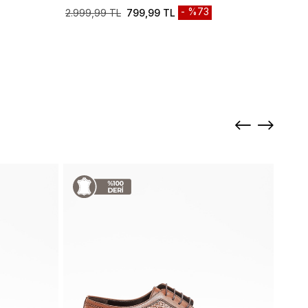
%73
2.999,99 TL
799,99 TL
2.999