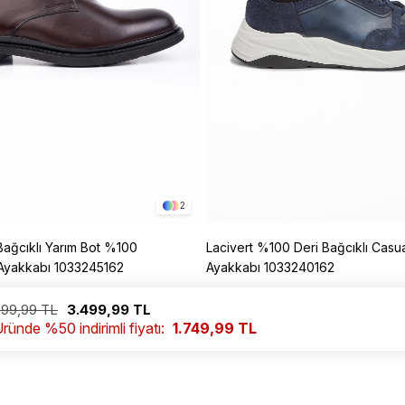
2
ağcıklı Yarım Bot %100
Lacivert %100 Deri Bağcıklı Casua
 Ayakkabı 1033245162
Ayakkabı 1033240162
%70
%4
L
3.899,99 TL
6.299,99 TL
3.799,99 TL
799,99 TL
3.499,99 TL
ründe %50 indirimli fiyatı:
1.749,99 TL
2.Üründe %50 indirimli fiyatı:
1.8