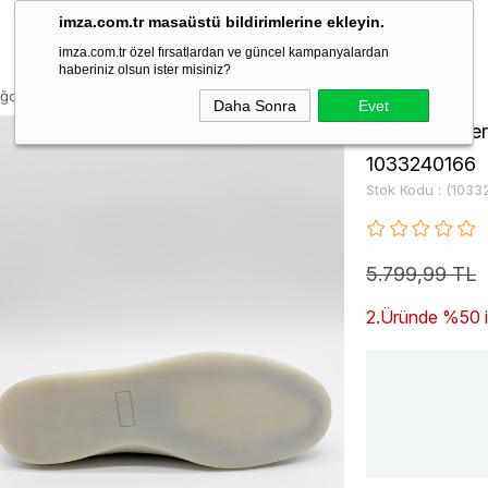
imza.com.tr masaüstü bildirimlerine ekleyin.
imza.com.tr özel fırsatlardan ve güncel kampanyalardan
haberiniz olsun ister misiniz?
ağcıksız Casual Süet Ayakkabı 1033240166
Daha Sonra
Evet
Bej %100 Der
1033240166
Stok Kodu
(1033
5.799,99 TL
2.Üründe %50 ind