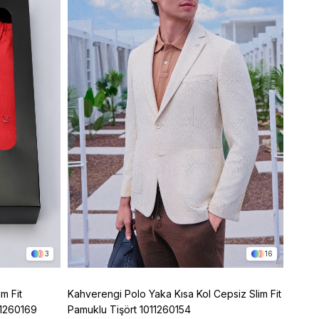
3
16
m Fit
Kahverengi Polo Yaka Kısa Kol Cepsiz Slim Fit
Mor Po
11260169
Pamuklu Tişört 1011260154
Pamuk