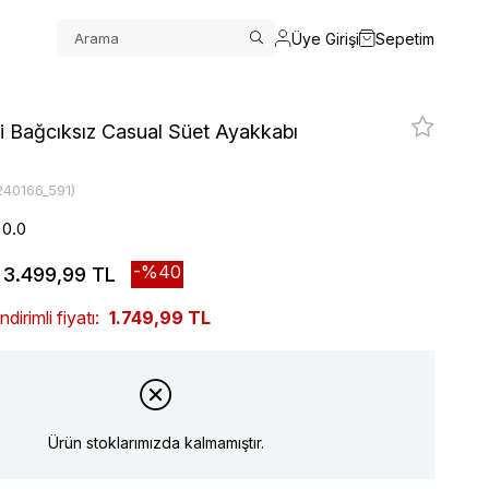
Üye Girişi
Sepetim
i Bağcıksız Casual Süet Ayakkabı
240166_591)
0.0
40
3.499,99 TL
irimli fiyatı:
1.749,99 TL
Ürün stoklarımızda kalmamıştır.