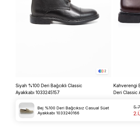
2
Siyah %100 Deri Bağcıklı Classic
Kahverengi B
Ayakkabı 1033245157
Deri Classic
%60
8.299,99 TL
3.319,99 TL
12.999,99 T
5.
Bej %100 Deri Bağcıksız Casual Süet
Ayakkabı 1033240166
2.Ü