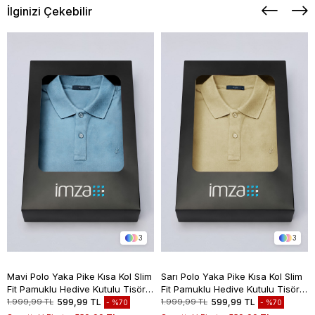
İlginizi Çekebilir
3
3
Mavi Polo Yaka Pike Kısa Kol Slim
Sarı Polo Yaka Pike Kısa Kol Slim
Fit Pamuklu Hediye Kutulu Tişört
Fit Pamuklu Hediye Kutulu Tişört
1011260169
1011260169
1.999,99 TL
599,99 TL
1.999,99 TL
599,99 TL
%70
%70