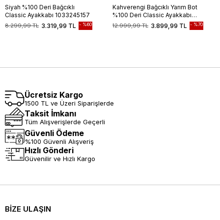
Siyah %100 Deri Bağcıklı
Kahverengi Bağcıklı Yarım Bot
Classic Ayakkabı 1033245157
%100 Deri Classic Ayakkabı
1033245162
%60
%70
8.299,99 TL
3.319,99 TL
12.999,99 TL
3.899,99 TL
Ücretsiz Kargo
1500 TL ve Üzeri Siparişlerde
Taksit İmkanı
Tüm Alışverişlerde Geçerli
Güvenli Ödeme
%100 Güvenli Alışveriş
Hızlı Gönderi
Güvenilir ve Hızlı Kargo
BİZE ULAŞIN