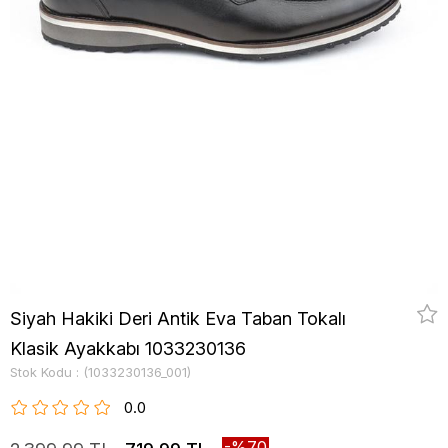
Siyah Hakiki Deri Antik Eva Taban Tokalı
Klasik Ayakkabı 1033230136
Stok Kodu
(1033230136_001)
0.0
70