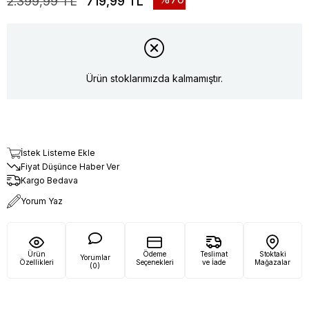
2.399,99 TL
719,99 TL
Ürün stoklarımızda kalmamıştır.
İstek Listeme Ekle
Fiyat Düşünce Haber Ver
Kargo Bedava
Yorum Yaz
Ürün
Ödeme
Teslimat
Stoktaki
Yorumlar
Özellikleri
Seçenekleri
ve İade
Mağazalar
(0)