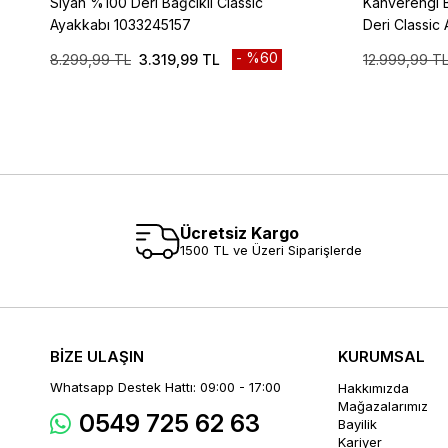
Siyah %100 Deri Bağcıklı Classic
Kahverengi B
Ayakkabı 1033245157
Deri Classic
%60
8.299,99 TL
3.319,99 TL
12.999,99 T
Ücretsiz Kargo
1500 TL ve Üzeri Siparişlerde
BİZE ULAŞIN
KURUMSAL
Whatsapp Destek Hattı: 09:00 - 17:00
Hakkımızda
Mağazalarımız
0549 725 62 63
Bayilik
Kariyer