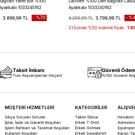
ağcıklı Yarım Bot %100
Lacivert %100 Deri Bağcıklı Casua
 Ayakkabı 1033245162
Ayakkabı 1033240162
%70
%4
L
3.899,99 TL
6.299,99 TL
3.799,99 TL
2.Üründe %50 indirimli fiyatı:
1.8
Taksit İmkanı
Güvenli Öde
Tüm Alışverişlerde Geçerli
%100 Güvenli Alış
MÜŞTERİ HİZMETLERİ
KATEGORİLER
ALIŞVE
Sıkça Sorulan Sorular
Takım Elbise
Hesabım
İptal, İade ve Garanti Koşulları
Erkek T-Shirt
Adresler
İşlem Rehberi ve Teslimat Koşulları
Erkek Gömlek
Siparişle
Kullanım Koşulları
Erkek Sweatshirt
Kargo Ta