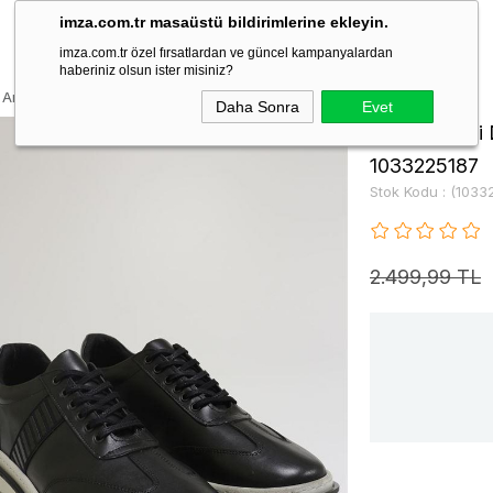
imza.com.tr masaüstü bildirimlerine ekleyin.
imza.com.tr özel fırsatlardan ve güncel kampanyalardan
haberiniz olsun ister misiniz?
i Analin Bağcıklı Casual Ayakkabı 1033225187
Daha Sonra
Evet
Siyah Hakiki 
1033225187
Stok Kodu
(1033
2.499,99 TL