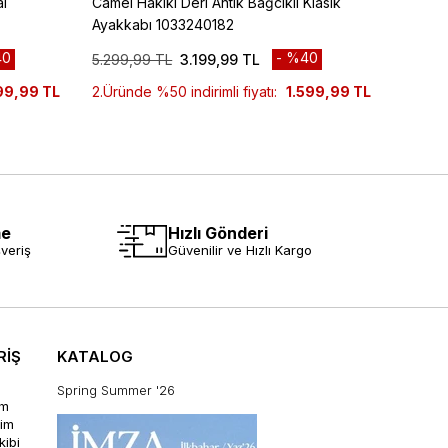
l
Camel Hakiki Deri Antik Bağcıklı Klasik
Siyah 
Ayakkabı 1033240182
Ayakk
0
%40
5.299,99 TL
3.199,99 TL
8.299
99,99 TL
2.Üründe %50 indirimli fiyatı:
1.599,99 TL
me
Hızlı Gönderi
veriş
Güvenilir ve Hızlı Kargo
RİŞ
KATALOG
Spring Summer '26
im
rim
kibi