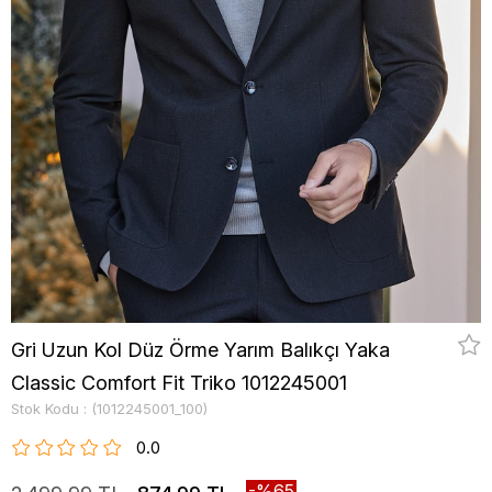
Gri Uzun Kol Düz Örme Yarım Balıkçı Yaka
Classic Comfort Fit Triko 1012245001
Stok Kodu
(1012245001_100)
0.0
65