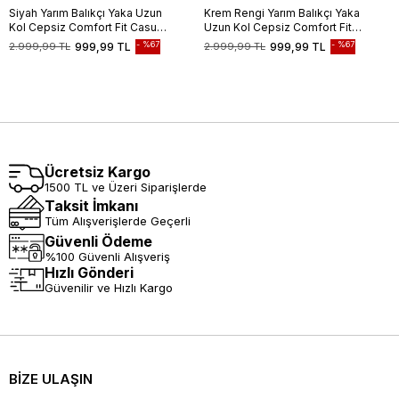
Siyah Yarım Balıkçı Yaka Uzun
Krem Rengi Yarım Balıkçı Yaka
Kol Cepsiz Comfort Fit Casual
Uzun Kol Cepsiz Comfort Fit
Pamuklu Triko Kazak
Casual Pamuklu Triko Kazak
%67
%67
2.999,99 TL
999,99 TL
2.999,99 TL
999,99 TL
1012255203
1012255203
Ücretsiz Kargo
1500 TL ve Üzeri Siparişlerde
Taksit İmkanı
Tüm Alışverişlerde Geçerli
Güvenli Ödeme
%100 Güvenli Alışveriş
Hızlı Gönderi
Güvenilir ve Hızlı Kargo
BİZE ULAŞIN