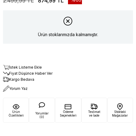
2.499,99 TL
874,99 TL
Ürün stoklarımızda kalmamıştır.
İstek Listeme Ekle
Fiyat Düşünce Haber Ver
Kargo Bedava
Yorum Yaz
Ürün
Ödeme
Teslimat
Stoktaki
Yorumlar
Özellikleri
Seçenekleri
ve İade
Mağazalar
(0)