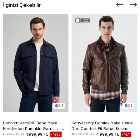
İlginizi Çekebilir
4
1
Lacivert Armürlü Bebe Yaka
Kahverengi Gömlek Yaka Hakiki
Kendinden Pamuklu Garnisiz-
Deri Comfort Fit Rahat Kesim
Biyesiz Standart Fit Mont
Casual Mont 1038235208
6.299,99 TL
1.999,99 TL
16.999,99 TL
4.999,99 TL
%68
%71
1007245163