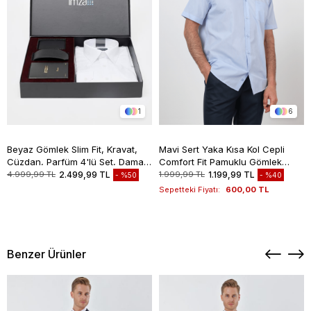
1
6
Beyaz Gömlek Slim Fit, Kravat,
Mavi Sert Yaka Kısa Kol Cepli
Cüzdan, Parfüm 4'lü Set, Damat
Comfort Fit Pamuklu Gömlek
Bohçası, Hediye Seti, Düğün Set
1004260258
4.999,99 TL
2.499,99 TL
1.999,99 TL
1.199,99 TL
%50
%40
Sepetteki Fiyatı:
600,00 TL
Benzer Ürünler