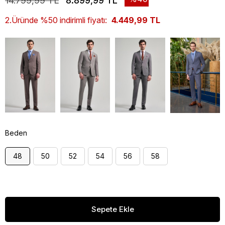
14.799,99 TL
8.899,99 TL
2.Üründe %50 indirimli fiyatı:
4.449,99 TL
Beden
48
50
52
54
56
58