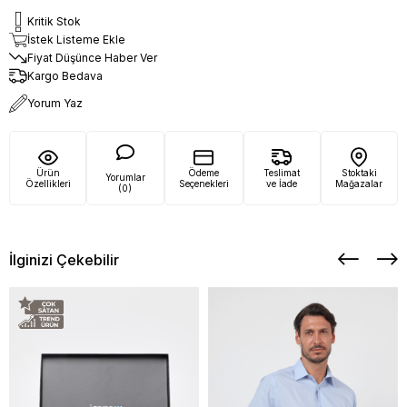
Kritik Stok
İstek Listeme Ekle
Fiyat Düşünce Haber Ver
Kargo Bedava
Yorum Yaz
Ürün
Ödeme
Teslimat
Stoktaki
Yorumlar
Özellikleri
Seçenekleri
ve İade
Mağazalar
(0)
İlginizi Çekebilir