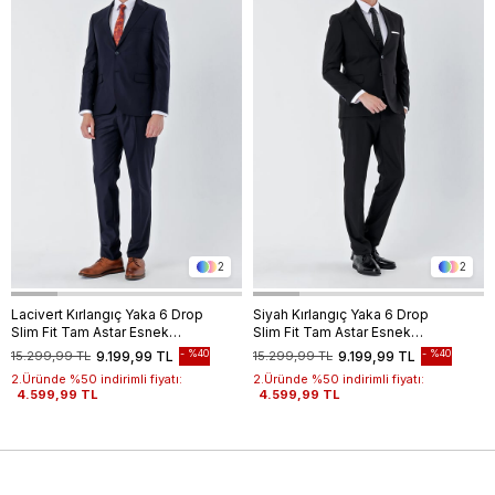
2
2
Lacivert Kırlangıç Yaka 6 Drop
Siyah Kırlangıç Yaka 6 Drop
Slim Fit Tam Astar Esnek
Slim Fit Tam Astar Esnek
Takım Elbise 1001240011
Takım Elbise 1001240011
%40
%40
15.299,99 TL
9.199,99 TL
15.299,99 TL
9.199,99 TL
2.Üründe %50 indirimli fiyatı:
2.Üründe %50 indirimli fiyatı:
4.599,99 TL
4.599,99 TL