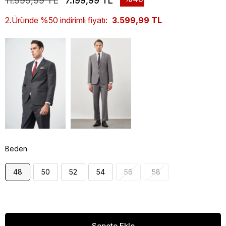
11.999,99 TL
7.199,99 TL
2.Üründe %50 indirimli fiyatı:
3.599,99 TL
Beden
48
50
52
54
56
58