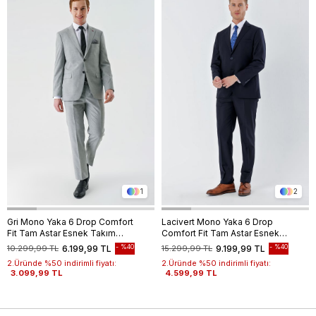
1
2
Gri Mono Yaka 6 Drop Comfort
Lacivert Mono Yaka 6 Drop
Fit Tam Astar Esnek Takım
Comfort Fit Tam Astar Esnek
Elbise 1001240102
Takım Elbise 1001240010
%40
%40
10.299,99 TL
6.199,99 TL
15.299,99 TL
9.199,99 TL
2.Üründe %50 indirimli fiyatı:
2.Üründe %50 indirimli fiyatı:
3.099,99 TL
4.599,99 TL