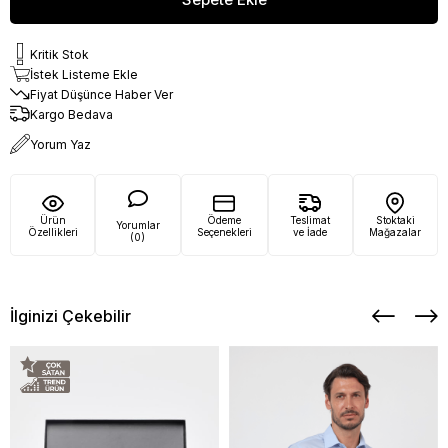
Kritik Stok
İstek Listeme Ekle
Fiyat Düşünce Haber Ver
Kargo Bedava
Yorum Yaz
Ürün
Ödeme
Teslimat
Stoktaki
Yorumlar
Özellikleri
Seçenekleri
ve İade
Mağazalar
(0)
İlginizi Çekebilir