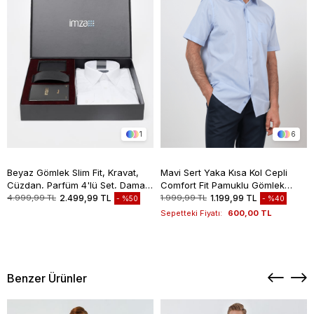
1
6
Beyaz Gömlek Slim Fit, Kravat,
Mavi Sert Yaka Kısa Kol Cepli
Cüzdan, Parfüm 4'lü Set, Damat
Comfort Fit Pamuklu Gömlek
Bohçası, Hediye Seti, Düğün Set
1004260258
4.999,99 TL
2.499,99 TL
1.999,99 TL
1.199,99 TL
%50
%40
Sepetteki Fiyatı:
600,00 TL
Benzer Ürünler