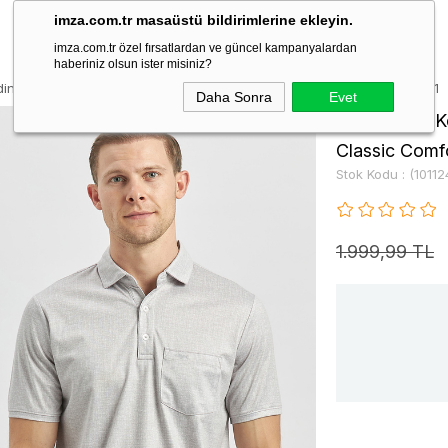
imza.com.tr masaüstü bildirimlerine ekleyin.
imza.com.tr özel fırsatlardan ve güncel kampanyalardan
haberiniz olsun ister misiniz?
ndinden Desenli Suprem Polo Yaka Classic Comfort Fit Tişört 1011240191
Daha Sonra
Evet
Gri Kısa Kol
Classic Comfo
Stok Kodu
(10112
1.999,99 TL