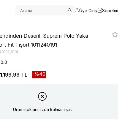
Üye Girişi
Sepetim
 Kendinden Desenli Suprem Polo Yaka
rt Fit Tişört 1011240191
40191_100)
0.0
40
1.199,99 TL
Ürün stoklarımızda kalmamıştır.