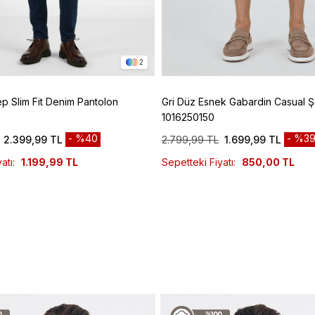
2
ep Slim Fit Denim Pantolon
Gri Düz Esnek Gabardin Casual Ş
1016250150
%40
%3
2.399,99 TL
2.799,99 TL
1.699,99 TL
atı:
1.199,99 TL
Sepetteki Fiyatı:
850,00 TL