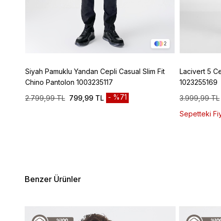
4
2
lassic
Siyah Pamuklu Yandan Cepli Casual Slim Fit
Lacivert 5 C
Chino Pantolon 1003235117
1023255169
%71
2.799,99 TL
799,99 TL
3.999,99 TL
Sepetteki Fiy
Benzer Ürünler