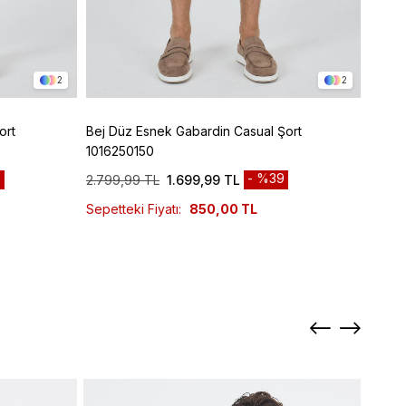
2
2
ort
Bej Düz Esnek Gabardin Casual Şort
Lacive
1016250150
Panto
9
%39
2.799,99 TL
1.699,99 TL
3.299
Sepetteki Fiyatı:
850,00 TL
Sepett