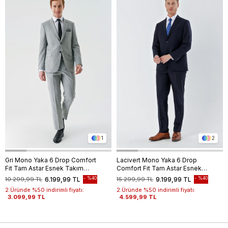
1
2
Gri Mono Yaka 6 Drop Comfort
Lacivert Mono Yaka 6 Drop
Fit Tam Astar Esnek Takım
Comfort Fit Tam Astar Esnek
Elbise 1001240102
Takım Elbise 1001240010
%40
%40
10.299,99 TL
6.199,99 TL
15.299,99 TL
9.199,99 TL
2.Üründe %50 indirimli fiyatı:
2.Üründe %50 indirimli fiyatı:
3.099,99 TL
4.599,99 TL