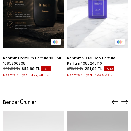
1
1
Renksiz Premium Parfüm 100 Ml
Renksiz 20 Ml Cep Parfüm
1085260208
Parfüm 1085245110
949,99 TL
854,99 TL
279,99 TL
251,99 TL
%10
%10
Sepetteki Fiyatı:
427,50 TL
Sepetteki Fiyatı:
126,00 TL
Benzer Ürünler