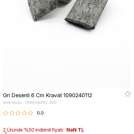
Gri Desenli 6 Cm Kravat 1090240112
Stok Kodu
(1090240112_100)
0.0
2.Üründe %50 indirimli fiyatı:
NaN TL