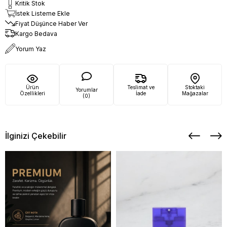
Kritik Stok
İstek Listeme Ekle
Fiyat Düşünce Haber Ver
Kargo Bedava
Yorum Yaz
Ürün
Teslimat ve
Stoktaki
Yorumlar
Özellikleri
İade
Mağazalar
(0)
İlginizi Çekebilir