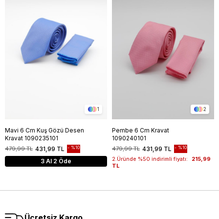
1
2
Mavi 6 Cm Kuş Gözü Desen
Pembe 6 Cm Kravat
Kravat 1090235101
1090240101
%10
%10
479,99 TL
431,99 TL
479,99 TL
431,99 TL
2.Üründe %50 indirimli fiyatı:
215,99
3 Al 2 Öde
TL
Ücretsiz Kargo