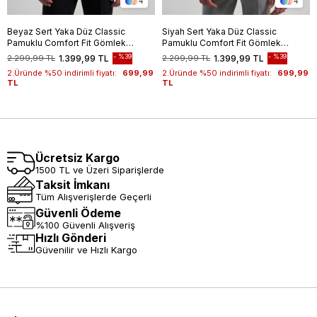
4
4
Beyaz Sert Yaka Düz Classic
Siyah Sert Yaka Düz Classic
Pamuklu Comfort Fit Gömlek
Pamuklu Comfort Fit Gömlek
1004250213
1004250213
%39
%39
2.299,99 TL
1.399,99 TL
2.299,99 TL
1.399,99 TL
2.Üründe %50 indirimli fiyatı:
699,99
2.Üründe %50 indirimli fiyatı:
699,99
TL
TL
Ücretsiz Kargo
1500 TL ve Üzeri Siparişlerde
Taksit İmkanı
Tüm Alışverişlerde Geçerli
Güvenli Ödeme
%100 Güvenli Alışveriş
Hızlı Gönderi
Güvenilir ve Hızlı Kargo