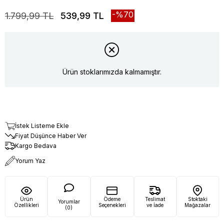
70
1.799,99 TL
539,99 TL
Ürün stoklarımızda kalmamıştır.
İstek Listeme Ekle
Fiyat Düşünce Haber Ver
Kargo Bedava
Yorum Yaz
Ürün
Ödeme
Teslimat
Stoktaki
Yorumlar
Özellikleri
Seçenekleri
ve İade
Mağazalar
(0)