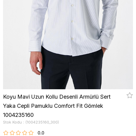
Koyu Mavi Uzun Kollu Desenli Armürlü Sert
Yaka Cepli Pamuklu Comfort Fit Gömlek
1004235160
Stok Kodu
(1004235160_300)
0.0