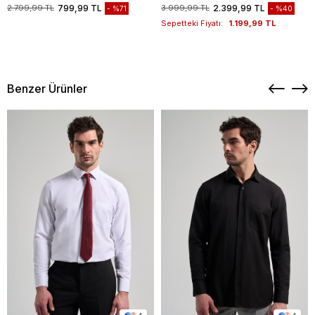
1003235117
2.799,99 TL
799,99 TL
3.999,99 TL
2.399,99 TL
%71
%40
Sepetteki Fiyatı:
1.199,99 TL
Benzer Ürünler