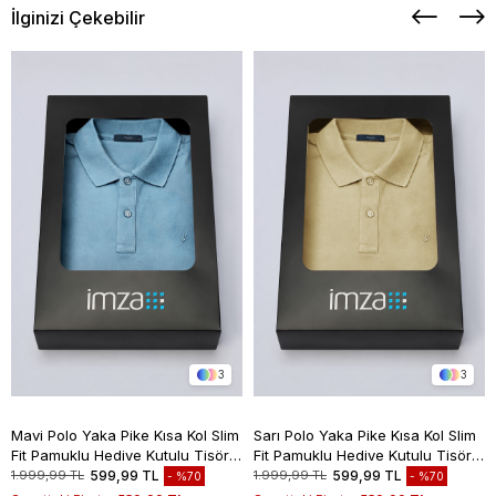
İlginizi Çekebilir
3
3
Mavi Polo Yaka Pike Kısa Kol Slim
Sarı Polo Yaka Pike Kısa Kol Slim
Fit Pamuklu Hediye Kutulu Tişört
Fit Pamuklu Hediye Kutulu Tişört
1011260169
1011260169
1.999,99 TL
599,99 TL
1.999,99 TL
599,99 TL
%70
%70