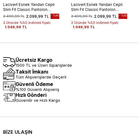
Lacivert Esnek Yandan Cepli
Lacivert Esnek Yandan Cepli
Slim Fit Classic Pantolon
Slim Fit Classic Pantolon
1003245209
1003245209
%40
%40
3.499,99 TL
2.099,99 TL
3.499,99 TL
2.099,99 TL
2.Üründe %50 indirimli fiyatı:
2.Üründe %50 indirimli fiyatı:
1.049,99 TL
1.049,99 TL
Ücretsiz Kargo
1500 TL ve Üzeri Siparişlerde
Taksit İmkanı
Tüm Alışverişlerde Geçerli
Güvenli Ödeme
%100 Güvenli Alışveriş
Hızlı Gönderi
Güvenilir ve Hızlı Kargo
BİZE ULAŞIN