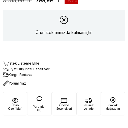
3.299,99 TL
799,99 TL
Ürün stoklarımızda kalmamıştır.
İstek Listeme Ekle
Fiyat Düşünce Haber Ver
Kargo Bedava
Yorum Yaz
Ürün
Ödeme
Teslimat
Stoktaki
Yorumlar
Özellikleri
Seçenekleri
ve İade
Mağazalar
(0)