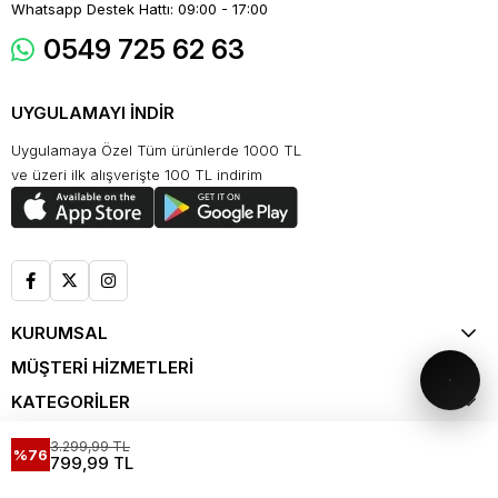
Whatsapp Destek Hattı: 09:00 - 17:00
0549 725 62 63
UYGULAMAYI İNDİR
Uygulamaya Özel Tüm ürünlerde 1000 TL
ve üzeri ilk alışverişte 100 TL indirim
KURUMSAL
MÜŞTERİ HİZMETLERİ
KATEGORİLER
ALIŞVERİŞ
3.299,99 TL
%76
799,99 TL
KATALOG