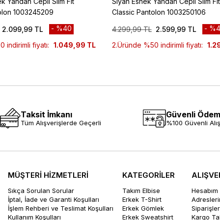
k Yandan Cepli Slim Fit
Siyah Esnek Yandan Cepli Slim Fit
tolon 1003245209
Classic Pantolon 1003250106
%40
%4
2.099,99 TL
4.299,99 TL
2.599,99 TL
indirimli fiyatı:
1.049,99 TL
2.Üründe %50 indirimli fiyatı:
1.2
Taksit İmkanı
Güvenli Öde
Tüm Alışverişlerde Geçerli
%100 Güvenli Alış
MÜŞTERİ HİZMETLERİ
KATEGORİLER
ALIŞVE
Sıkça Sorulan Sorular
Takım Elbise
Hesabım
İptal, İade ve Garanti Koşulları
Erkek T-Shirt
Adresler
İşlem Rehberi ve Teslimat Koşulları
Erkek Gömlek
Siparişle
Kullanım Koşulları
Erkek Sweatshirt
Kargo Ta