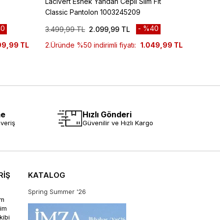
Lacivert Esnek Yandan Cepli Slim Fit
Siyah 
Classic Pantolon 1003245209
Class
0
%40
3.499,99 TL
2.099,99 TL
3.999
99,99 TL
2.Üründe %50 indirimli fiyatı:
1.049,99 TL
2.Ürün
me
Hızlı Gönderi
veriş
Güvenilir ve Hızlı Kargo
RİŞ
KATALOG
Spring Summer '26
im
rim
kibi