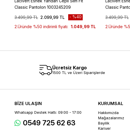
Lacivert Esnek Yandan Cepli Slim Fit
Lacivert Esne
Classic Pantolon 1003245209
Classic Pan
%40
3.499,99 TL
2.099,99 TL
3.499,99 TL
2.Üründe %50 indirimli fiyatı:
1.049,99 TL
2.Üründe %50 
Ücretsiz Kargo
1500 TL ve Üzeri Siparişlerde
BİZE ULAŞIN
KURUMSAL
Whatsapp Destek Hattı: 09:00 - 17:00
Hakkımızda
Mağazalarımız
0549 725 62 63
Bayilik
Kariyer