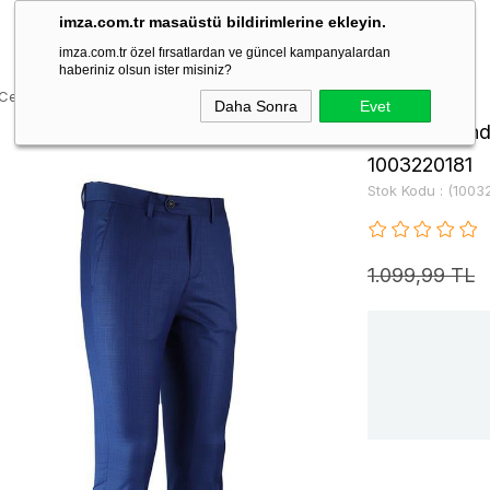
imza.com.tr masaüstü bildirimlerine ekleyin.
imza.com.tr özel fırsatlardan ve güncel kampanyalardan
haberiniz olsun ister misiniz?
Cepli Classic Slim Fit Pantolon 1003220181
Daha Sonra
Evet
Lacivert Yand
1003220181
Stok Kodu
(1003
1.099,99 TL