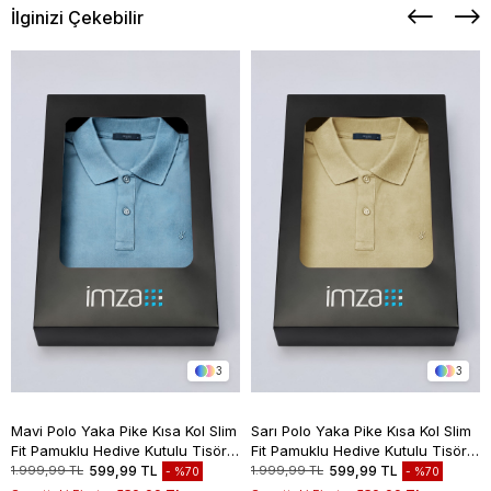
İlginizi Çekebilir
3
3
Mavi Polo Yaka Pike Kısa Kol Slim
Sarı Polo Yaka Pike Kısa Kol Slim
Fit Pamuklu Hediye Kutulu Tişört
Fit Pamuklu Hediye Kutulu Tişört
1011260169
1011260169
1.999,99 TL
599,99 TL
1.999,99 TL
599,99 TL
%70
%70